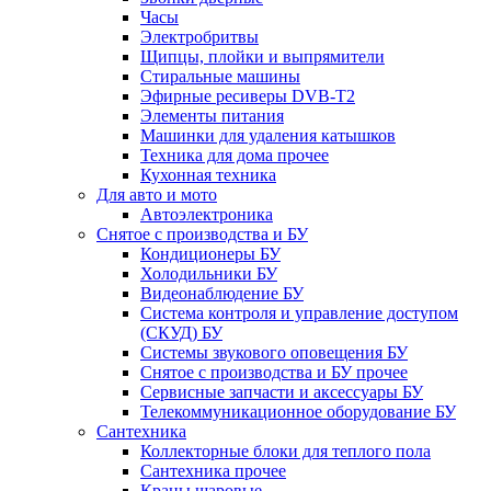
Часы
Электробритвы
Щипцы, плойки и выпрямители
Стиральные машины
Эфирные ресиверы DVB-T2
Элементы питания
Машинки для удаления катышков
Техника для дома прочее
Кухонная техника
Для авто и мото
Автоэлектроника
Снятое с производства и БУ
Кондиционеры БУ
Холодильники БУ
Видеонаблюдение БУ
Система контроля и управление доступом
(СКУД) БУ
Системы звукового оповещения БУ
Снятое с производства и БУ прочее
Сервисные запчасти и аксессуары БУ
Телекоммуникационное оборудование БУ
Сантехника
Коллекторные блоки для теплого пола
Сантехника прочее
Краны шаровые