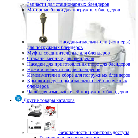
Запчасти для стационарных блендеров
Моторные блоки для погружных блендеров
Насадки-измельчители (чопперы)
для погружных блендеров
Муфты соединительные для блендеров
Стаканы мерные для блендеров
Насадки для приготовления пюре для блендеров
Ножи измельчителя для блендеров
Измельчители в сборе для погружных блендеров
Крышки-редукторы измельчителей погружных
блендеров
Чаши для измельчителей погружных блендеров
Другие товары каталога
Безопасность и контроль доступа
Беспроводные сигнализации