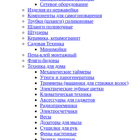
Сетевое оборудование
Изделия из нержавейки
Компоненты для самогоноварения
Трубки (шланги) силиконовые
Шланги поливочные
Штуцеры
Керамика, керамогранит
Садовая Техника
Минимойки
Пена-клей монтажный
Фляги-бидоны
Техника для дома
Механические таймеры
Утюги и парогенераторы
Триммеры (машинки для стрижки волос)
Электрические зубные щетки
Климатическая техника
Аксессуары для гаджетов
Радиоприемники
Электросчетчики
Весы
Дозаторы для мыла
Сушилки для рук
Фены настенные
Звонки дверные