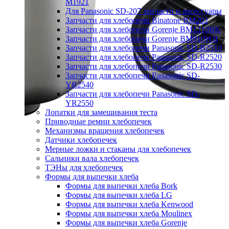
M1921
Для Panasonic SD-207 запчасти и аксессуары
Запчасти для хлебопечи Binatone BM202
Запчасти для хлебопечи Gorenje BM1210BK
Запчасти для хлебопечи Gorenje BM910WII
Запчасти для хлебопечи Panasonic SD-B2510
Запчасти для хлебопечи Panasonic SD-R2520
Запчасти для хлебопечи Panasonic SD-R2530
Запчасти для хлебопечи Panasonic SD-
YR2540
Запчасти для хлебопечи Panasonic SD-
YR2550
Лопатки для замешивания теста
Приводные ремни хлебопечек
Механизмы вращения хлебопечек
Датчики хлебопечек
Мерные ложки и стаканы для хлебопечек
Сальники вала хлебопечек
ТЭНы для хлебопечек
Формы для выпечки хлеба
Формы для выпечки хлеба Bork
Формы для выпечки хлеба LG
Формы для выпечки хлеба Kenwood
Формы для выпечки хлеба Moulinex
Формы для выпечки хлеба Gorenje