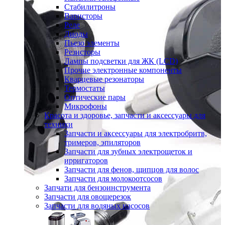
Стабилитроны
Варисторы
Реле
Диоды
Пьезо элементы
Резисторы
Лампы подсветки для ЖК (LCD)
Прочие электронные компоненты
Кварцевые резонаторы
Термостаты
Оптические пары
Микрофоны
Красота и здоровье, запчасти и аксессуары для
техники
Запчасти и аксессуары для электробритв,
тримеров, эпиляторов
Запчасти для зубных электрощеток и
ирригаторов
Запчасти для фенов, щипцов для волос
Запчасти для молокоотсосов
Запчати для бензоинструмента
Запчасти для овощерезок
Запчасти для водяных насосов