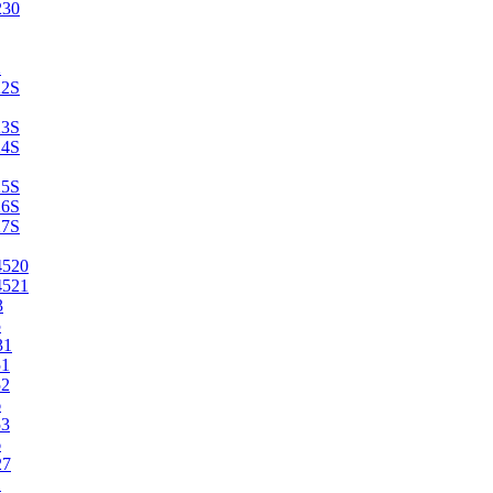
230
2
22S
23S
24S
25S
26S
27S
4520
4521
3
5
31
51
52
6
53
6
27
1