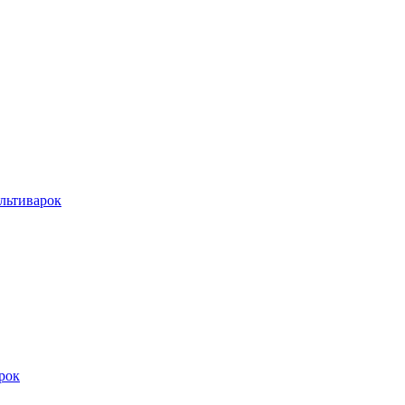
льтиварок
рок