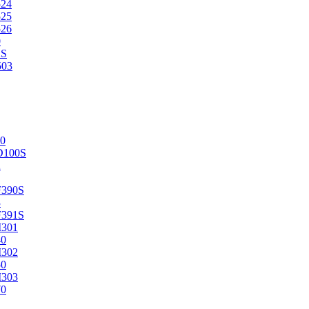
524
525
526
0
2S
503
0
D100S
2
F390S
3
F391S
M301
40
M302
50
M303
70