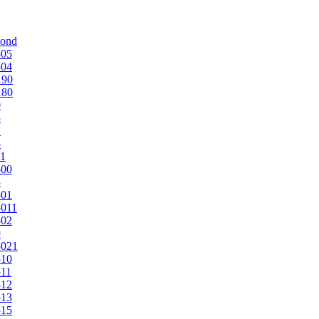
mond
505
504
190
180
0
5
1
5
1
500
3
501
011
502
9
5021
510
11
512
513
515