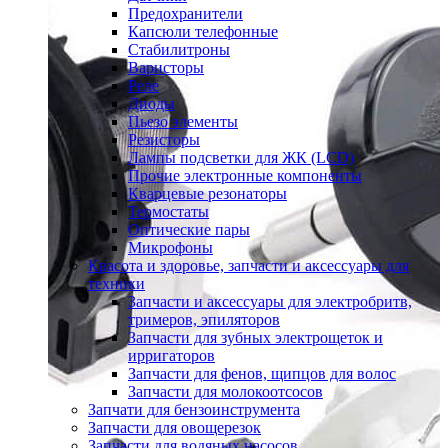
Предохранители
Капсюли телефонные
Стабилитроны
Варисторы
Реле
Диоды
Пьезо элементы
Резисторы
Лампы подсветки для ЖК (LCD)
Прочие электронные компоненты
Кварцевые резонаторы
Термостаты
Оптические пары
Микрофоны
Красота и здоровье, запчасти и аксессуары для
техники
Запчасти и аксессуары для электробритв,
тримеров, эпиляторов
Запчасти для зубных электрощеток и
ирригаторов
Запчасти для фенов, щипцов для волос
Запчасти для молокоотсосов
Запчати для бензоинструмента
Запчасти для овощерезок
Запчасти для водяных насосов