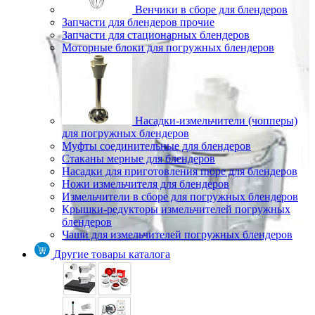
Венчики в сборе для блендеров
Запчасти для блендеров прочие
Запчасти для стационарных блендеров
Моторные блоки для погружных блендеров
Насадки-измельчители (чопперы)
для погружных блендеров
Муфты соединительные для блендеров
Стаканы мерные для блендеров
Насадки для приготовления пюре для блендеров
Ножи измельчителя для блендеров
Измельчители в сборе для погружных блендеров
Крышки-редукторы измельчителей погружных
блендеров
Чаши для измельчителей погружных блендеров
Другие товары каталога