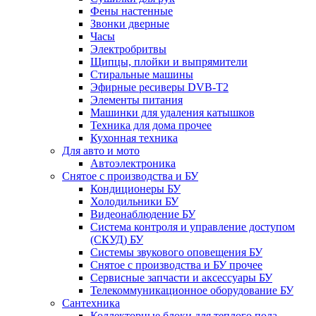
Фены настенные
Звонки дверные
Часы
Электробритвы
Щипцы, плойки и выпрямители
Стиральные машины
Эфирные ресиверы DVB-T2
Элементы питания
Машинки для удаления катышков
Техника для дома прочее
Кухонная техника
Для авто и мото
Автоэлектроника
Снятое с производства и БУ
Кондиционеры БУ
Холодильники БУ
Видеонаблюдение БУ
Система контроля и управление доступом
(СКУД) БУ
Системы звукового оповещения БУ
Снятое с производства и БУ прочее
Сервисные запчасти и аксессуары БУ
Телекоммуникационное оборудование БУ
Сантехника
Коллекторные блоки для теплого пола