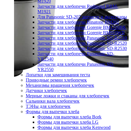
M1920
Запчасти для хлебопечи Redmond RBM-
M1921
Для Panasonic SD-207 запчасти и аксессуары
Запчасти для хлебопечи Binatone BM202
Запчасти для хлебопечи Gorenje BM1210BK
Запчасти для хлебопечи Gorenje BM910WII
Запчасти для хлебопечи Panasonic SD-B2510
Запчасти для хлебопечи Panasonic SD-R2520
Запчасти для хлебопечи Panasonic SD-R2530
Запчасти для хлебопечи Panasonic SD-
YR2540
Запчасти для хлебопечи Panasonic SD-
YR2550
Лопатки для замешивания теста
Приводные ремни хлебопечек
Механизмы вращения хлебопечек
Датчики хлебопечек
Мерные ложки и стаканы для хлебопечек
Сальники вала хлебопечек
ТЭНы для хлебопечек
Формы для выпечки хлеба
Формы для выпечки хлеба Bork
Формы для выпечки хлеба LG
Формы для выпечки хлеба Kenwood