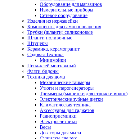
Оборудование для магазинов
Измерительные приборы
Сетевое оборудование
Изделия из нержавейки
Компоненты для самогоноварения
Трубки (шланги) силиконовые
Шланги поливочные
Штуцеры
Керамика, керамогранит
Садовая Техника
Минимойки
Пена-клей монтажный
Фляги-бидоны
Техника для дома
Механические таймеры
Утюги и парогенераторы
Триммеры (машинки для стрижки волос)
Электрические зубные щетки
Климатическая техника
Аксессуары для гаджетов
Радиоприемники
Электросчетчики
Весы
Дозаторы для мыла
Сушилки для рук