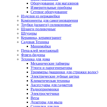
Оборудование для магазинов
Измерительные приборы
Сетевое оборудование
Изделия из нержавейки
Компоненты для самогоноварения
Трубки (шланги) силиконовые
Шланги поливочные
Штуцеры
Керамика, керамогранит
Садовая Техника
Минимойки
Пена-клей монтажный
Фляги-бидоны
Техника для дома
Механические таймеры
Утюги и парогенераторы
Триммеры (машинки для стрижки волос)
Электрические зубные щетки
Климатическая техника
Аксессуары для гаджетов
Радиоприемники
Электросчетчики
Весы
Дозаторы для мыла
Сушилки для рук