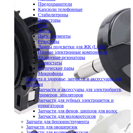
Предохранители
Капсюли телефонные
Стабилитроны
Варисторы
Реле
Диоды
Пьезо элементы
Резисторы
Лампы подсветки для ЖК (LCD)
Прочие электронные компоненты
Кварцевые резонаторы
Термостаты
Оптические пары
Микрофоны
Красота и здоровье, запчасти и аксессуары для
техники
Запчасти и аксессуары для электробритв,
тримеров, эпиляторов
Запчасти для зубных электрощеток и
ирригаторов
Запчасти для фенов, щипцов для волос
Запчасти для молокоотсосов
Запчати для бензоинструмента
Запчасти для овощерезок
Запчасти для водяных насосов