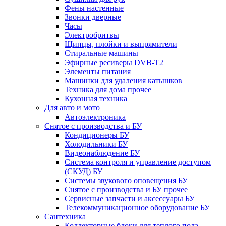
Фены настенные
Звонки дверные
Часы
Электробритвы
Щипцы, плойки и выпрямители
Стиральные машины
Эфирные ресиверы DVB-T2
Элементы питания
Машинки для удаления катышков
Техника для дома прочее
Кухонная техника
Для авто и мото
Автоэлектроника
Снятое с производства и БУ
Кондиционеры БУ
Холодильники БУ
Видеонаблюдение БУ
Система контроля и управление доступом
(СКУД) БУ
Системы звукового оповещения БУ
Снятое с производства и БУ прочее
Сервисные запчасти и аксессуары БУ
Телекоммуникационное оборудование БУ
Сантехника
Коллекторные блоки для теплого пола