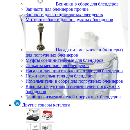
Венчики в сборе для блендеров
Запчасти для блендеров прочие
Запчасти для стационарных блендеров
Моторные блоки для погружных блендеров
Насадки-измельчители (чопперы)
для погружных блендеров
Муфты соединительные для блендеров
Стаканы мерные для блендеров
Насадки для приготовления пюре для блендеров
Ножи измельчителя для блендеров
Измельчители в сборе для погружных блендеров
Крышки-редукторы измельчителей погружных
блендеров
Чаши для измельчителей погружных блендеров
Другие товары каталога