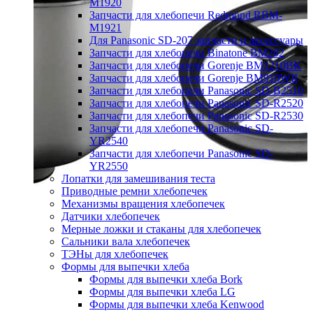
M1920
Запчасти для хлебопечи Redmond RBM-
M1921
Для Panasonic SD-207 запчасти и аксессуары
Запчасти для хлебопечи Binatone BM202
Запчасти для хлебопечи Gorenje BM1210BK
Запчасти для хлебопечи Gorenje BM910WII
Запчасти для хлебопечи Panasonic SD-B2510
Запчасти для хлебопечи Panasonic SD-R2520
Запчасти для хлебопечи Panasonic SD-R2530
Запчасти для хлебопечи Panasonic SD-
YR2540
Запчасти для хлебопечи Panasonic SD-
YR2550
Лопатки для замешивания теста
Приводные ремни хлебопечек
Механизмы вращения хлебопечек
Датчики хлебопечек
Мерные ложки и стаканы для хлебопечек
Сальники вала хлебопечек
ТЭНы для хлебопечек
Формы для выпечки хлеба
Формы для выпечки хлеба Bork
Формы для выпечки хлеба LG
Формы для выпечки хлеба Kenwood