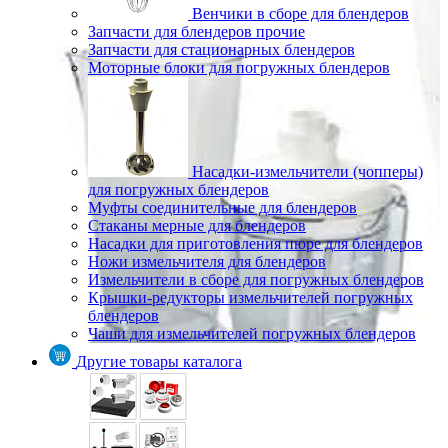
Венчики в сборе для блендеров
Запчасти для блендеров прочие
Запчасти для стационарных блендеров
Моторные блоки для погружных блендеров
Насадки-измельчители (чопперы)
для погружных блендеров
Муфты соединительные для блендеров
Стаканы мерные для блендеров
Насадки для приготовления пюре для блендеров
Ножи измельчителя для блендеров
Измельчители в сборе для погружных блендеров
Крышки-редукторы измельчителей погружных
блендеров
Чаши для измельчителей погружных блендеров
Другие товары каталога