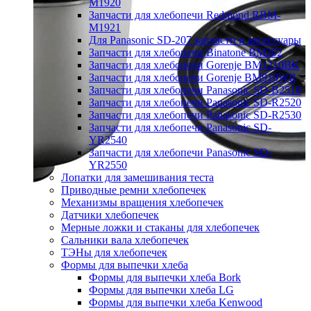
M1920
Запчасти для хлебопечи Redmond RBM-
M1921
Для Panasonic SD-207 запчасти и аксессуары
Запчасти для хлебопечи Binatone BM202
Запчасти для хлебопечи Gorenje BM1210BK
Запчасти для хлебопечи Gorenje BM910WII
Запчасти для хлебопечи Panasonic SD-B2510
Запчасти для хлебопечи Panasonic SD-R2520
Запчасти для хлебопечи Panasonic SD-R2530
Запчасти для хлебопечи Panasonic SD-
YR2540
Запчасти для хлебопечи Panasonic SD-
YR2550
Лопатки для замешивания теста
Приводные ремни хлебопечек
Механизмы вращения хлебопечек
Датчики хлебопечек
Мерные ложки и стаканы для хлебопечек
Сальники вала хлебопечек
ТЭНы для хлебопечек
Формы для выпечки хлеба
Формы для выпечки хлеба Bork
Формы для выпечки хлеба LG
Формы для выпечки хлеба Kenwood