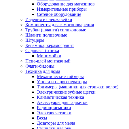
Оборудование для магазинов
Измерительные приборы
Сетевое оборудование
Изделия из нержавейки
Компоненты для самогоноварения
Трубки (шланги) силиконовые
Шланги поливочные
Штуцеры
Керамика, керамогранит
Садовая Техника
Минимойки
Пена-клей монтажный
Фляги-бидоны
Техника для дома
Механические таймеры
Утюги и парогенераторы
Триммеры (машинки для стрижки волос)
Электрические зубные щетки
Климатическая техника
Аксессуары для гаджетов
Радиоприемники
Электросчетчики
Весы
Дозаторы для мыла
Сушилки для рук