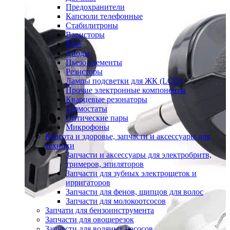
Предохранители
Капсюли телефонные
Стабилитроны
Варисторы
Реле
Диоды
Пьезо элементы
Резисторы
Лампы подсветки для ЖК (LCD)
Прочие электронные компоненты
Кварцевые резонаторы
Термостаты
Оптические пары
Микрофоны
Красота и здоровье, запчасти и аксессуары для
техники
Запчасти и аксессуары для электробритв,
тримеров, эпиляторов
Запчасти для зубных электрощеток и
ирригаторов
Запчасти для фенов, щипцов для волос
Запчасти для молокоотсосов
Запчати для бензоинструмента
Запчасти для овощерезок
Запчасти для водяных насосов