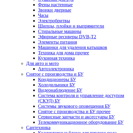
Фены настенные
Звонки дверные
Часы
Электробритвы
Щипцы, плойки и выпрямители
Стиральные машины
Эфирные ресиверы DVB-T2
Элементы питания
Машинки для удаления катышков
Техника для дома прочее
Кухонная техника
Для авто и мото
Автоэлектроника
Снятое с производства и БУ
Кондиционеры БУ
Холодильники БУ
Видеонаблюдение БУ
Система контроля и управление доступом
(СКУД) БУ
Системы звукового оповещения БУ
Снятое с производства и БУ прочее
Сервисные запчасти и аксессуары БУ
Телекоммуникационное оборудование БУ
Сантехника
Коллекторные блоки для теплого пола