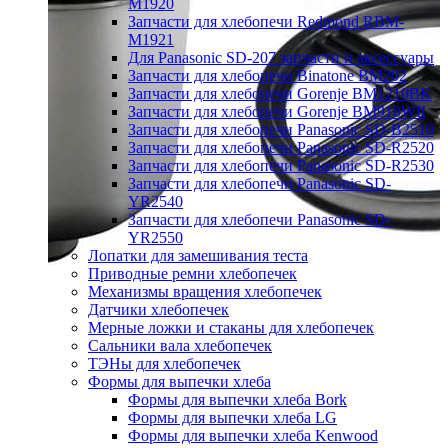
M1920
Запчасти для хлебопечи Redmond RBM-
M1921
Для Panasonic SD-207 запчасти и аксессуары
Запчасти для хлебопечи Binatone BM202
Запчасти для хлебопечи Gorenje BM1210BK
Запчасти для хлебопечи Gorenje BM910WII
Запчасти для хлебопечи Panasonic SD-B2510
Запчасти для хлебопечи Panasonic SD-R2520
Запчасти для хлебопечи Panasonic SD-R2530
Запчасти для хлебопечи Panasonic SD-
YR2540
Запчасти для хлебопечи Panasonic SD-
YR2550
Лопатки для замешивания теста
Приводные ремни хлебопечек
Механизмы вращения хлебопечек
Датчики хлебопечек
Мерные ложки и стаканы для хлебопечек
Сальники вала хлебопечек
ТЭНы для хлебопечек
Формы для выпечки хлеба
Формы для выпечки хлеба Bork
Формы для выпечки хлеба LG
Формы для выпечки хлеба Kenwood