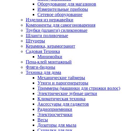
Оборудование для магазинов
Измерительные приборы
Сетевое оборудование
Изделия из нержавейки
Компоненты для самогоноварения
Трубки (шланги) силиконовые
Шланги поливочные
Штуцеры
Керамика, керамогранит
Садовая Техника
Минимойки
Пена-клей монтажный
Фляги-бидоны
Техника для дома
Механические таймеры
Утюги и парогенераторы
Триммеры (машинки для стрижки волос)
Электрические зубные щетки
Климатическая техника
Аксессуары для гаджетов
Радиоприемники
Электросчетчики
Весы
Дозаторы для мыла
Сушилки для рук