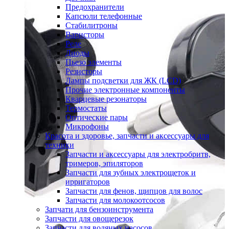
Предохранители
Капсюли телефонные
Стабилитроны
Варисторы
Реле
Диоды
Пьезо элементы
Резисторы
Лампы подсветки для ЖК (LCD)
Прочие электронные компоненты
Кварцевые резонаторы
Термостаты
Оптические пары
Микрофоны
Красота и здоровье, запчасти и аксессуары для
техники
Запчасти и аксессуары для электробритв,
тримеров, эпиляторов
Запчасти для зубных электрощеток и
ирригаторов
Запчасти для фенов, щипцов для волос
Запчасти для молокоотсосов
Запчати для бензоинструмента
Запчасти для овощерезок
Запчасти для водяных насосов