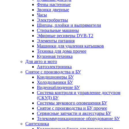
Фены настенные
Звонки дверные
Часы
Электробритвы
Щипцы, плойки и выпрямители
Стиральные машины
Эфирные ресиверы DVB-T2
Элементы питания
Машинки для удаления катышков
Техника для дома прочее
Кухонная техника
Для авто и мото
Автоэлектроника
Снятое с производства и БУ
Кондиционеры БУ
Холодильники БУ
Видеонаблюдение БУ
Система контроля и управление доступом
(СКУД) БУ
Системы звукового оповещения БУ
Снятое с производства и БУ прочее
Сервисные запчасти и аксессуары БУ
Телекоммуникационное оборудование БУ
Сантехника
Коллекторные блоки для теплого пола