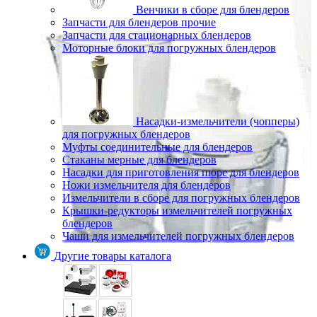
Венчики в сборе для блендеров
Запчасти для блендеров прочие
Запчасти для стационарных блендеров
Моторные блоки для погружных блендеров
Насадки-измельчители (чопперы)
для погружных блендеров
Муфты соединительные для блендеров
Стаканы мерные для блендеров
Насадки для приготовления пюре для блендеров
Ножи измельчителя для блендеров
Измельчители в сборе для погружных блендеров
Крышки-редукторы измельчителей погружных
блендеров
Чаши для измельчителей погружных блендеров
Другие товары каталога