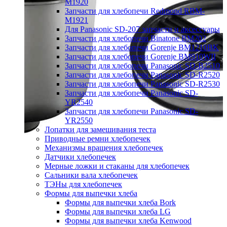
M1920
Запчасти для хлебопечи Redmond RBM-
M1921
Для Panasonic SD-207 запчасти и аксессуары
Запчасти для хлебопечи Binatone BM202
Запчасти для хлебопечи Gorenje BM1210BK
Запчасти для хлебопечи Gorenje BM910WII
Запчасти для хлебопечи Panasonic SD-B2510
Запчасти для хлебопечи Panasonic SD-R2520
Запчасти для хлебопечи Panasonic SD-R2530
Запчасти для хлебопечи Panasonic SD-
YR2540
Запчасти для хлебопечи Panasonic SD-
YR2550
Лопатки для замешивания теста
Приводные ремни хлебопечек
Механизмы вращения хлебопечек
Датчики хлебопечек
Мерные ложки и стаканы для хлебопечек
Сальники вала хлебопечек
ТЭНы для хлебопечек
Формы для выпечки хлеба
Формы для выпечки хлеба Bork
Формы для выпечки хлеба LG
Формы для выпечки хлеба Kenwood