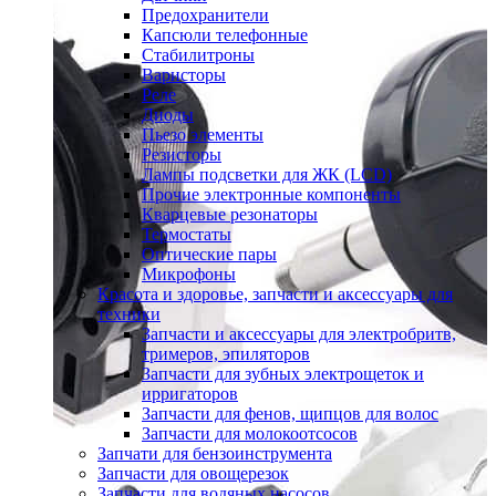
Предохранители
Капсюли телефонные
Стабилитроны
Варисторы
Реле
Диоды
Пьезо элементы
Резисторы
Лампы подсветки для ЖК (LCD)
Прочие электронные компоненты
Кварцевые резонаторы
Термостаты
Оптические пары
Микрофоны
Красота и здоровье, запчасти и аксессуары для
техники
Запчасти и аксессуары для электробритв,
тримеров, эпиляторов
Запчасти для зубных электрощеток и
ирригаторов
Запчасти для фенов, щипцов для волос
Запчасти для молокоотсосов
Запчати для бензоинструмента
Запчасти для овощерезок
Запчасти для водяных насосов