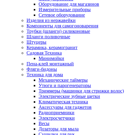
Оборудование для магазинов
Измерительные приборы
Сетевое оборудование
Изделия из нержавейки
Компоненты для самогоноварения
Трубки (шланги) силиконовые
Шланги поливочные
Штуцеры
Керамика, керамогранит
Садовая Техника
Минимойки
Пена-клей монтажный
Фляги-бидоны
Техника для дома
Механические таймеры
Утюги и парогенераторы
Триммеры (машинки для стрижки волос)
Электрические зубные щетки
Климатическая техника
Аксессуары для гаджетов
Радиоприемники
Электросчетчики
Весы
Дозаторы для мыла
Сушилки для рук