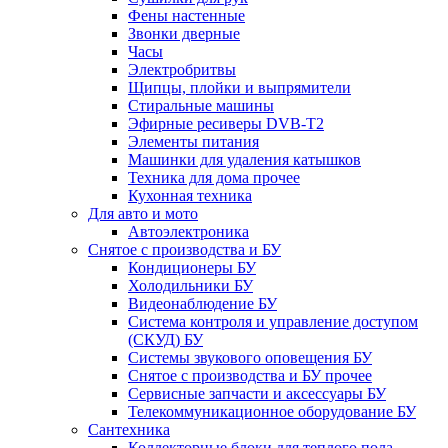
Фены настенные
Звонки дверные
Часы
Электробритвы
Щипцы, плойки и выпрямители
Стиральные машины
Эфирные ресиверы DVB-T2
Элементы питания
Машинки для удаления катышков
Техника для дома прочее
Кухонная техника
Для авто и мото
Автоэлектроника
Снятое с производства и БУ
Кондиционеры БУ
Холодильники БУ
Видеонаблюдение БУ
Система контроля и управление доступом
(СКУД) БУ
Системы звукового оповещения БУ
Снятое с производства и БУ прочее
Сервисные запчасти и аксессуары БУ
Телекоммуникационное оборудование БУ
Сантехника
Коллекторные блоки для теплого пола