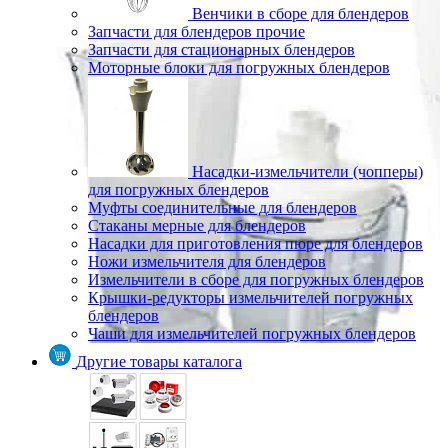
Венчики в сборе для блендеров
Запчасти для блендеров прочие
Запчасти для стационарных блендеров
Моторные блоки для погружных блендеров
Насадки-измельчители (чопперы)
для погружных блендеров
Муфты соединительные для блендеров
Стаканы мерные для блендеров
Насадки для приготовления пюре для блендеров
Ножи измельчителя для блендеров
Измельчители в сборе для погружных блендеров
Крышки-редукторы измельчителей погружных
блендеров
Чаши для измельчителей погружных блендеров
Другие товары каталога