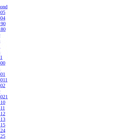
mond
505
504
190
180
0
5
1
5
1
500
3
501
011
502
9
5021
510
11
512
513
515
524
525