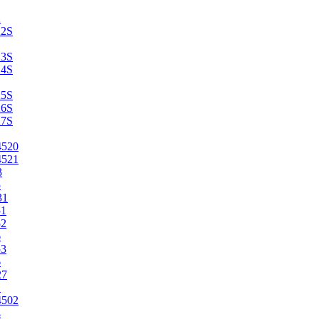
2
22S
23S
24S
25S
26S
27S
4520
4521
3
5
31
51
52
6
53
6
27
1
4502
4