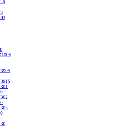
526
0
2S
503
0
D100S
2
F390S
3
F391S
M301
40
M302
50
M303
70
230