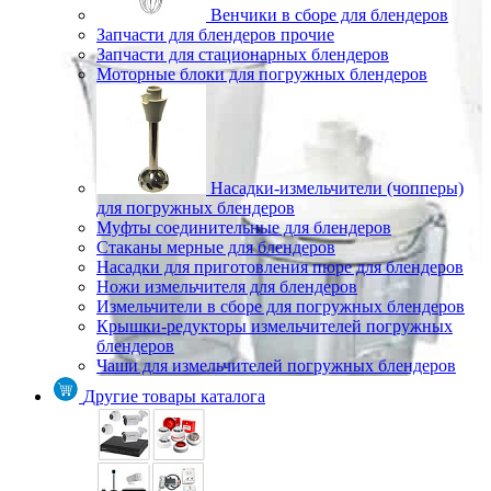
Венчики в сборе для блендеров
Запчасти для блендеров прочие
Запчасти для стационарных блендеров
Моторные блоки для погружных блендеров
Насадки-измельчители (чопперы)
для погружных блендеров
Муфты соединительные для блендеров
Стаканы мерные для блендеров
Насадки для приготовления пюре для блендеров
Ножи измельчителя для блендеров
Измельчители в сборе для погружных блендеров
Крышки-редукторы измельчителей погружных
блендеров
Чаши для измельчителей погружных блендеров
Другие товары каталога