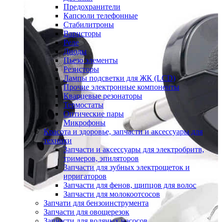
Предохранители
Капсюли телефонные
Стабилитроны
Варисторы
Реле
Диоды
Пьезо элементы
Резисторы
Лампы подсветки для ЖК (LCD)
Прочие электронные компоненты
Кварцевые резонаторы
Термостаты
Оптические пары
Микрофоны
Красота и здоровье, запчасти и аксессуары для
техники
Запчасти и аксессуары для электробритв,
тримеров, эпиляторов
Запчасти для зубных электрощеток и
ирригаторов
Запчасти для фенов, щипцов для волос
Запчасти для молокоотсосов
Запчати для бензоинструмента
Запчасти для овощерезок
Запчасти для водяных насосов