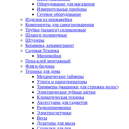
Оборудование для магазинов
Измерительные приборы
Сетевое оборудование
Изделия из нержавейки
Компоненты для самогоноварения
Трубки (шланги) силиконовые
Шланги поливочные
Штуцеры
Керамика, керамогранит
Садовая Техника
Минимойки
Пена-клей монтажный
Фляги-бидоны
Техника для дома
Механические таймеры
Утюги и парогенераторы
Триммеры (машинки для стрижки волос)
Электрические зубные щетки
Климатическая техника
Аксессуары для гаджетов
Радиоприемники
Электросчетчики
Весы
Дозаторы для мыла
Сушилки для рук