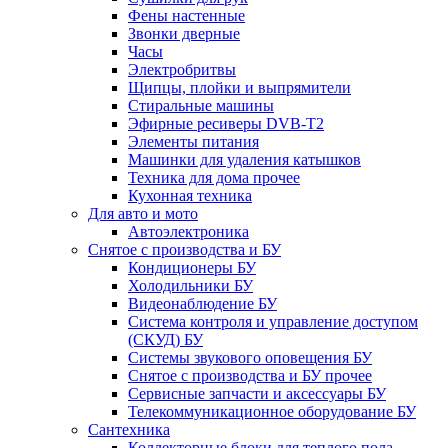
Фены настенные
Звонки дверные
Часы
Электробритвы
Щипцы, плойки и выпрямители
Стиральные машины
Эфирные ресиверы DVB-T2
Элементы питания
Машинки для удаления катышков
Техника для дома прочее
Кухонная техника
Для авто и мото
Автоэлектроника
Снятое с производства и БУ
Кондиционеры БУ
Холодильники БУ
Видеонаблюдение БУ
Система контроля и управление доступом
(СКУД) БУ
Системы звукового оповещения БУ
Снятое с производства и БУ прочее
Сервисные запчасти и аксессуары БУ
Телекоммуникационное оборудование БУ
Сантехника
Коллекторные блоки для теплого пола