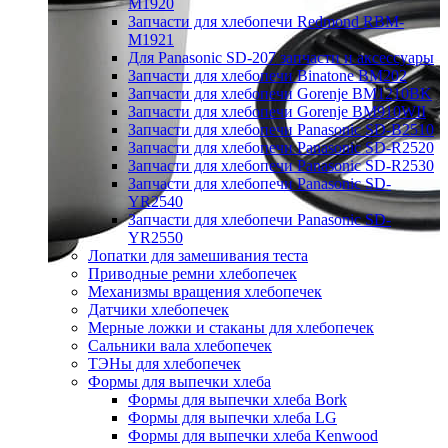
M1920
Запчасти для хлебопечи Redmond RBM-
M1921
Для Panasonic SD-207 запчасти и аксессуары
Запчасти для хлебопечи Binatone BM202
Запчасти для хлебопечи Gorenje BM1210BK
Запчасти для хлебопечи Gorenje BM910WII
Запчасти для хлебопечи Panasonic SD-B2510
Запчасти для хлебопечи Panasonic SD-R2520
Запчасти для хлебопечи Panasonic SD-R2530
Запчасти для хлебопечи Panasonic SD-
YR2540
Запчасти для хлебопечи Panasonic SD-
YR2550
Лопатки для замешивания теста
Приводные ремни хлебопечек
Механизмы вращения хлебопечек
Датчики хлебопечек
Мерные ложки и стаканы для хлебопечек
Сальники вала хлебопечек
ТЭНы для хлебопечек
Формы для выпечки хлеба
Формы для выпечки хлеба Bork
Формы для выпечки хлеба LG
Формы для выпечки хлеба Kenwood