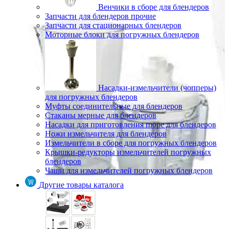
Венчики в сборе для блендеров
Запчасти для блендеров прочие
Запчасти для стационарных блендеров
Моторные блоки для погружных блендеров
Насадки-измельчители (чопперы)
для погружных блендеров
Муфты соединительные для блендеров
Стаканы мерные для блендеров
Насадки для приготовления пюре для блендеров
Ножи измельчителя для блендеров
Измельчители в сборе для погружных блендеров
Крышки-редукторы измельчителей погружных
блендеров
Чаши для измельчителей погружных блендеров
Другие товары каталога