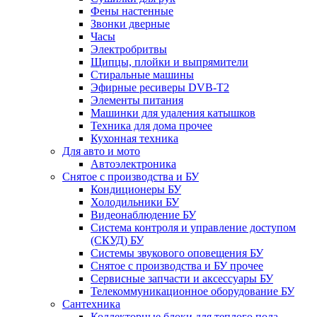
Фены настенные
Звонки дверные
Часы
Электробритвы
Щипцы, плойки и выпрямители
Стиральные машины
Эфирные ресиверы DVB-T2
Элементы питания
Машинки для удаления катышков
Техника для дома прочее
Кухонная техника
Для авто и мото
Автоэлектроника
Снятое с производства и БУ
Кондиционеры БУ
Холодильники БУ
Видеонаблюдение БУ
Система контроля и управление доступом
(СКУД) БУ
Системы звукового оповещения БУ
Снятое с производства и БУ прочее
Сервисные запчасти и аксессуары БУ
Телекоммуникационное оборудование БУ
Сантехника
Коллекторные блоки для теплого пола