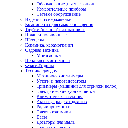
Оборудование для магазинов
Измерительные приборы
Сетевое оборудование
Изделия из нержавейки
Компоненты для самогоноварения
Трубки (шланги) силиконовые
Шланги поливочные
Штуцеры
Керамика, керамогранит
Садовая Техника
Минимойки
Пена-клей монтажный
Фляги-бидоны
Техника для дома
Механические таймеры
Утюги и парогенераторы
Триммеры (машинки для стрижки волос)
Электрические зубные щетки
Климатическая техника
Аксессуары для гаджетов
Радиоприемники
Электросчетчики
Весы
Дозаторы для мыла
Сушилки для рук