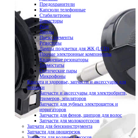
Предохранители
Капсюли телефонные
Стабилитроны
Варисторы
Реле
Диоды
Пьезо элементы
Резисторы
Лампы подсветки для ЖК (LCD)
Прочие электронные компоненты
Кварцевые резонаторы
Термостаты
Оптические пары
Микрофоны
Красота и здоровье, запчасти и аксессуары для
техники
Запчасти и аксессуары для электробритв,
тримеров, эпиляторов
Запчасти для зубных электрощеток и
ирригаторов
Запчасти для фенов, щипцов для волос
Запчасти для молокоотсосов
Запчати для бензоинструмента
Запчасти для овощерезок
Запчасти для водяных насосов