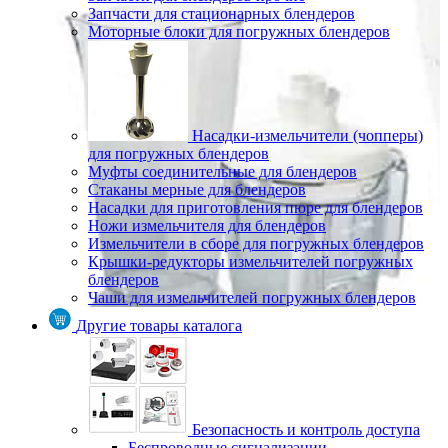
Запчасти для стационарных блендеров
Моторные блоки для погружных блендеров
Насадки-измельчители (чопперы)
для погружных блендеров
Муфты соединительные для блендеров
Стаканы мерные для блендеров
Насадки для приготовления пюре для блендеров
Ножи измельчителя для блендеров
Измельчители в сборе для погружных блендеров
Крышки-редукторы измельчителей погружных
блендеров
Чаши для измельчителей погружных блендеров
Другие товары каталога
Безопасность и контроль доступа
Беспроводные сигнализации