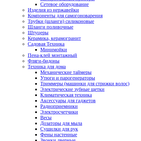
Сетевое оборудование
Изделия из нержавейки
Компоненты для самогоноварения
Трубки (шланги) силиконовые
Шланги поливочные
Штуцеры
Керамика, керамогранит
Садовая Техника
Минимойки
Пена-клей монтажный
Фляги-бидоны
Техника для дома
Механические таймеры
Утюги и парогенераторы
Триммеры (машинки для стрижки волос)
Электрические зубные щетки
Климатическая техника
Аксессуары для гаджетов
Радиоприемники
Электросчетчики
Весы
Дозаторы для мыла
Сушилки для рук
Фены настенные
Звонки дверные