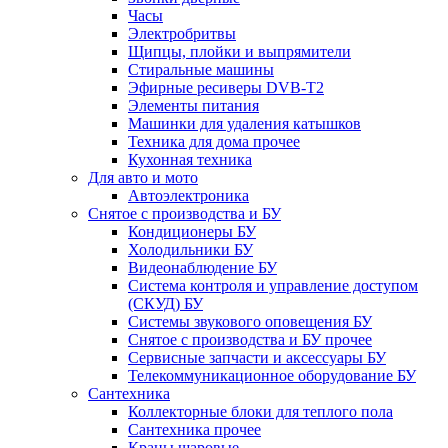
Часы
Электробритвы
Щипцы, плойки и выпрямители
Стиральные машины
Эфирные ресиверы DVB-T2
Элементы питания
Машинки для удаления катышков
Техника для дома прочее
Кухонная техника
Для авто и мото
Автоэлектроника
Снятое с производства и БУ
Кондиционеры БУ
Холодильники БУ
Видеонаблюдение БУ
Система контроля и управление доступом
(СКУД) БУ
Системы звукового оповещения БУ
Снятое с производства и БУ прочее
Сервисные запчасти и аксессуары БУ
Телекоммуникационное оборудование БУ
Сантехника
Коллекторные блоки для теплого пола
Сантехника прочее
Краны шаровые