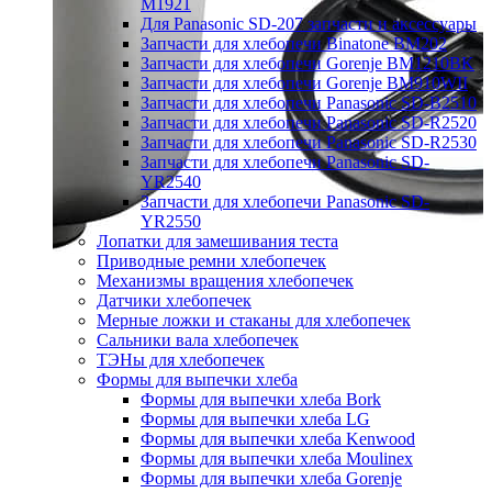
M1921
Для Panasonic SD-207 запчасти и аксессуары
Запчасти для хлебопечи Binatone BM202
Запчасти для хлебопечи Gorenje BM1210BK
Запчасти для хлебопечи Gorenje BM910WII
Запчасти для хлебопечи Panasonic SD-B2510
Запчасти для хлебопечи Panasonic SD-R2520
Запчасти для хлебопечи Panasonic SD-R2530
Запчасти для хлебопечи Panasonic SD-
YR2540
Запчасти для хлебопечи Panasonic SD-
YR2550
Лопатки для замешивания теста
Приводные ремни хлебопечек
Механизмы вращения хлебопечек
Датчики хлебопечек
Мерные ложки и стаканы для хлебопечек
Сальники вала хлебопечек
ТЭНы для хлебопечек
Формы для выпечки хлеба
Формы для выпечки хлеба Bork
Формы для выпечки хлеба LG
Формы для выпечки хлеба Kenwood
Формы для выпечки хлеба Moulinex
Формы для выпечки хлеба Gorenje