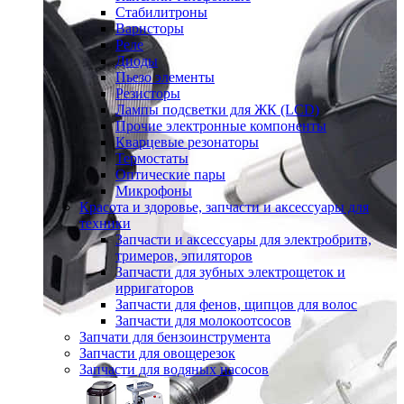
Стабилитроны
Варисторы
Реле
Диоды
Пьезо элементы
Резисторы
Лампы подсветки для ЖК (LCD)
Прочие электронные компоненты
Кварцевые резонаторы
Термостаты
Оптические пары
Микрофоны
Красота и здоровье, запчасти и аксессуары для
техники
Запчасти и аксессуары для электробритв,
тримеров, эпиляторов
Запчасти для зубных электрощеток и
ирригаторов
Запчасти для фенов, щипцов для волос
Запчасти для молокоотсосов
Запчати для бензоинструмента
Запчасти для овощерезок
Запчасти для водяных насосов