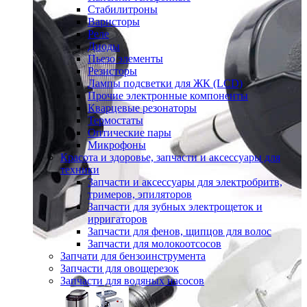
Стабилитроны
Варисторы
Реле
Диоды
Пьезо элементы
Резисторы
Лампы подсветки для ЖК (LCD)
Прочие электронные компоненты
Кварцевые резонаторы
Термостаты
Оптические пары
Микрофоны
Красота и здоровье, запчасти и аксессуары для
техники
Запчасти и аксессуары для электробритв,
тримеров, эпиляторов
Запчасти для зубных электрощеток и
ирригаторов
Запчасти для фенов, щипцов для волос
Запчасти для молокоотсосов
Запчати для бензоинструмента
Запчасти для овощерезок
Запчасти для водяных насосов