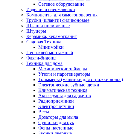
Сетевое оборудование
Изделия из нержавейки
Компоненты для самогоноварения
Трубки (шланги) силиконовые
Шланги поливочные
Штуцеры
Керамика, керамогранит
Садовая Техника
Минимойки
Пена-клей монтажный
Фляги-бидоны
Техника для дома
Механические таймеры
Утюги и парогенераторы
Триммеры (машинки для стрижки волос)
Электрические зубные щетки
Климатическая техника
Аксессуары для гаджетов
Радиоприемники
Электросчетчики
Весы
Дозаторы для мыла
Сушилки для рук
Фены настенные
Звонки дверные