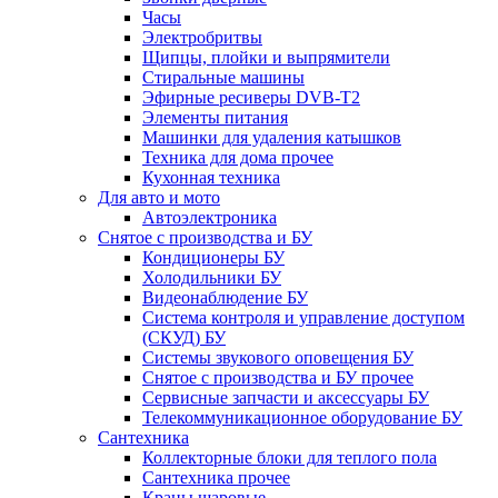
Часы
Электробритвы
Щипцы, плойки и выпрямители
Стиральные машины
Эфирные ресиверы DVB-T2
Элементы питания
Машинки для удаления катышков
Техника для дома прочее
Кухонная техника
Для авто и мото
Автоэлектроника
Снятое с производства и БУ
Кондиционеры БУ
Холодильники БУ
Видеонаблюдение БУ
Система контроля и управление доступом
(СКУД) БУ
Системы звукового оповещения БУ
Снятое с производства и БУ прочее
Сервисные запчасти и аксессуары БУ
Телекоммуникационное оборудование БУ
Сантехника
Коллекторные блоки для теплого пола
Сантехника прочее
Краны шаровые