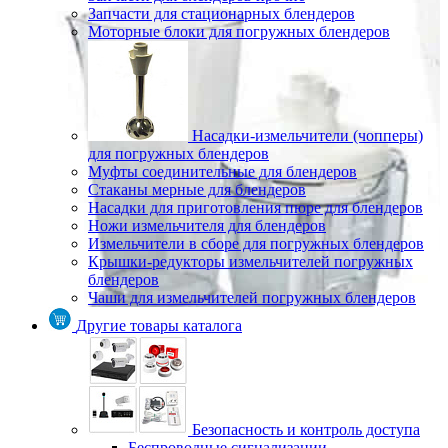
Запчасти для стационарных блендеров
Моторные блоки для погружных блендеров
Насадки-измельчители (чопперы)
для погружных блендеров
Муфты соединительные для блендеров
Стаканы мерные для блендеров
Насадки для приготовления пюре для блендеров
Ножи измельчителя для блендеров
Измельчители в сборе для погружных блендеров
Крышки-редукторы измельчителей погружных
блендеров
Чаши для измельчителей погружных блендеров
Другие товары каталога
Безопасность и контроль доступа
Беспроводные сигнализации