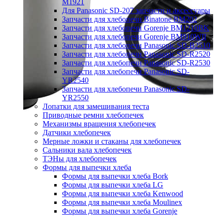
M1921
Для Panasonic SD-207 запчасти и аксессуары
Запчасти для хлебопечи Binatone BM202
Запчасти для хлебопечи Gorenje BM1210BK
Запчасти для хлебопечи Gorenje BM910WII
Запчасти для хлебопечи Panasonic SD-B2510
Запчасти для хлебопечи Panasonic SD-R2520
Запчасти для хлебопечи Panasonic SD-R2530
Запчасти для хлебопечи Panasonic SD-
YR2540
Запчасти для хлебопечи Panasonic SD-
YR2550
Лопатки для замешивания теста
Приводные ремни хлебопечек
Механизмы вращения хлебопечек
Датчики хлебопечек
Мерные ложки и стаканы для хлебопечек
Сальники вала хлебопечек
ТЭНы для хлебопечек
Формы для выпечки хлеба
Формы для выпечки хлеба Bork
Формы для выпечки хлеба LG
Формы для выпечки хлеба Kenwood
Формы для выпечки хлеба Moulinex
Формы для выпечки хлеба Gorenje