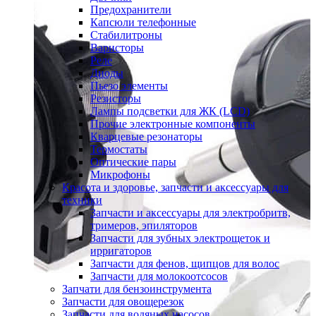
Предохранители
Капсюли телефонные
Стабилитроны
Варисторы
Реле
Диоды
Пьезо элементы
Резисторы
Лампы подсветки для ЖК (LCD)
Прочие электронные компоненты
Кварцевые резонаторы
Термостаты
Оптические пары
Микрофоны
Красота и здоровье, запчасти и аксессуары для
техники
Запчасти и аксессуары для электробритв,
тримеров, эпиляторов
Запчасти для зубных электрощеток и
ирригаторов
Запчасти для фенов, щипцов для волос
Запчасти для молокоотсосов
Запчати для бензоинструмента
Запчасти для овощерезок
Запчасти для водяных насосов