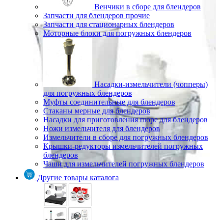
Венчики в сборе для блендеров
Запчасти для блендеров прочие
Запчасти для стационарных блендеров
Моторные блоки для погружных блендеров
Насадки-измельчители (чопперы)
для погружных блендеров
Муфты соединительные для блендеров
Стаканы мерные для блендеров
Насадки для приготовления пюре для блендеров
Ножи измельчителя для блендеров
Измельчители в сборе для погружных блендеров
Крышки-редукторы измельчителей погружных
блендеров
Чаши для измельчителей погружных блендеров
Другие товары каталога