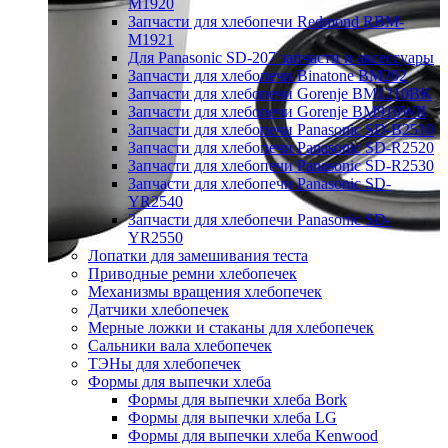
M1920
Запчасти для хлебопечи Redmond RBM-
M1921
Для Panasonic SD-207 запчасти и аксессуары
Запчасти для хлебопечи Binatone BM202
Запчасти для хлебопечи Gorenje BM1210BK
Запчасти для хлебопечи Gorenje BM910WII
Запчасти для хлебопечи Panasonic SD-B2510
Запчасти для хлебопечи Panasonic SD-R2520
Запчасти для хлебопечи Panasonic SD-R2530
Запчасти для хлебопечи Panasonic SD-
YR2540
Запчасти для хлебопечи Panasonic SD-
YR2550
Лопатки для замешивания теста
Приводные ремни хлебопечек
Механизмы вращения хлебопечек
Датчики хлебопечек
Мерные ложки и стаканы для хлебопечек
Сальники вала хлебопечек
ТЭНы для хлебопечек
Формы для выпечки хлеба
Формы для выпечки хлеба Bork
Формы для выпечки хлеба LG
Формы для выпечки хлеба Kenwood