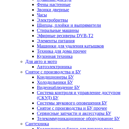
Фены настенные
Звонки дверные
Часы
Электробритвы
Щипцы, плойки и выпрямители
Стиральные машины
Эфирные ресиверы DVB-T2
Элементы питания
Машинки для удаления катышков
Техника для дома прочее
Кухонная техника
Для авто и мото
Автоэлектроника
Снятое с производства и БУ
Кондиционеры БУ
Холодильники БУ
Видеонаблюдение БУ
Система контроля и управление доступом
(СКУД) БУ
Системы звукового оповещения БУ
Снятое с производства и БУ прочее
Сервисные запчасти и аксессуары БУ
Телекоммуникационное оборудование БУ
Сантехника
Коллекторные блоки для теплого пола