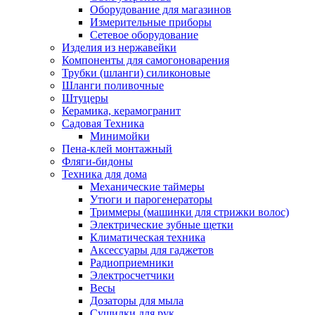
Оборудование для магазинов
Измерительные приборы
Сетевое оборудование
Изделия из нержавейки
Компоненты для самогоноварения
Трубки (шланги) силиконовые
Шланги поливочные
Штуцеры
Керамика, керамогранит
Садовая Техника
Минимойки
Пена-клей монтажный
Фляги-бидоны
Техника для дома
Механические таймеры
Утюги и парогенераторы
Триммеры (машинки для стрижки волос)
Электрические зубные щетки
Климатическая техника
Аксессуары для гаджетов
Радиоприемники
Электросчетчики
Весы
Дозаторы для мыла
Сушилки для рук