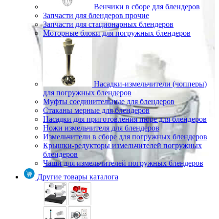
Венчики в сборе для блендеров
Запчасти для блендеров прочие
Запчасти для стационарных блендеров
Моторные блоки для погружных блендеров
Насадки-измельчители (чопперы)
для погружных блендеров
Муфты соединительные для блендеров
Стаканы мерные для блендеров
Насадки для приготовления пюре для блендеров
Ножи измельчителя для блендеров
Измельчители в сборе для погружных блендеров
Крышки-редукторы измельчителей погружных
блендеров
Чаши для измельчителей погружных блендеров
Другие товары каталога