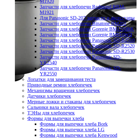
M1920
Запчасти для хлебопечи Redmond RBM-
M1921
Для Panasonic SD-207 запчасти и аксессуары
Запчасти для хлебопечи Binatone BM202
Запчасти для хлебопечи Gorenje BM1210BK
Запчасти для хлебопечи Gorenje BM910WII
Запчасти для хлебопечи Panasonic SD-B2510
Запчасти для хлебопечи Panasonic SD-R2520
Запчасти для хлебопечи Panasonic SD-R2530
Запчасти для хлебопечи Panasonic SD-
YR2540
Запчасти для хлебопечи Panasonic SD-
YR2550
Лопатки для замешивания теста
Приводные ремни хлебопечек
Механизмы вращения хлебопечек
Датчики хлебопечек
Мерные ложки и стаканы для хлебопечек
Сальники вала хлебопечек
ТЭНы для хлебопечек
Формы для выпечки хлеба
Формы для выпечки хлеба Bork
Формы для выпечки хлеба LG
Формы для выпечки хлеба Kenwood