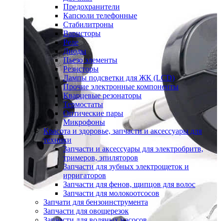
Предохранители
Капсюли телефонные
Стабилитроны
Варисторы
Реле
Диоды
Пьезо элементы
Резисторы
Лампы подсветки для ЖК (LCD)
Прочие электронные компоненты
Кварцевые резонаторы
Термостаты
Оптические пары
Микрофоны
Красота и здоровье, запчасти и аксессуары для
техники
Запчасти и аксессуары для электробритв,
тримеров, эпиляторов
Запчасти для зубных электрощеток и
ирригаторов
Запчасти для фенов, щипцов для волос
Запчасти для молокоотсосов
Запчати для бензоинструмента
Запчасти для овощерезок
Запчасти для водяных насосов