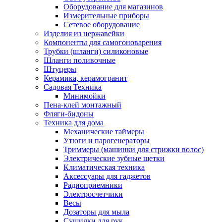
Оборудование для магазинов
Измерительные приборы
Сетевое оборудование
Изделия из нержавейки
Компоненты для самогоноварения
Трубки (шланги) силиконовые
Шланги поливочные
Штуцеры
Керамика, керамогранит
Садовая Техника
Минимойки
Пена-клей монтажный
Фляги-бидоны
Техника для дома
Механические таймеры
Утюги и парогенераторы
Триммеры (машинки для стрижки волос)
Электрические зубные щетки
Климатическая техника
Аксессуары для гаджетов
Радиоприемники
Электросчетчики
Весы
Дозаторы для мыла
Сушилки для рук