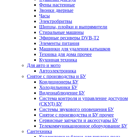
Фены настенные
Звонки дверные
Часы
Электробритвы
Щипцы, плойки и выпрямители
Стиральные машины
Эфирные ресиверы DVB-T2
Элементы питания
Машинки для удаления катышков
Техника для дома прочее
Кухонная техника
Для авто и мото
Автоэлектроника
Снятое с производства и БУ
Кондиционеры БУ
Холодильники БУ
Видеонаблюдение БУ
Система контроля и управление доступом
(СКУД) БУ
Системы звукового оповещения БУ
Снятое с производства и БУ прочее
Сервисные запчасти и аксессуары БУ
Телекоммуникационное оборудование БУ
Сантехника
Коллекторные блоки для теплого пола