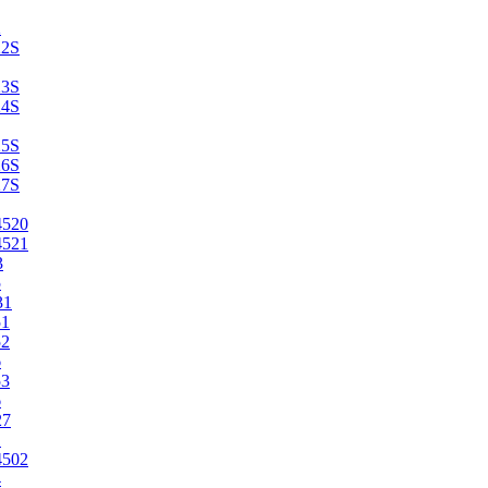
2
22S
23S
24S
25S
26S
27S
4520
4521
3
5
31
51
52
6
53
6
27
1
4502
4