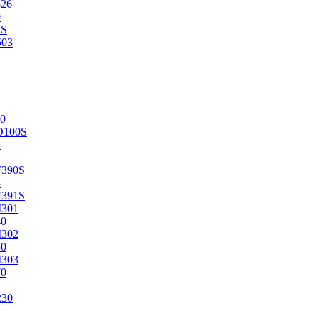
526
0
2S
503
0
D100S
2
F390S
3
F391S
M301
40
M302
50
M303
70
230