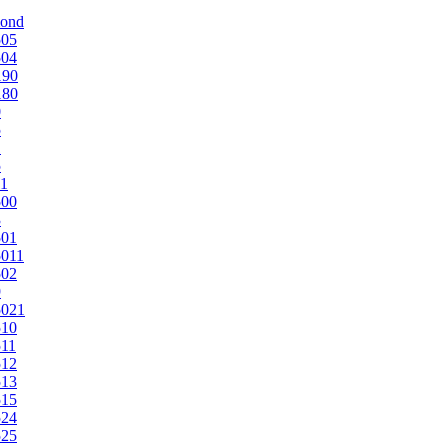
mond
505
504
190
180
0
5
1
5
1
500
3
501
011
502
9
5021
510
11
512
513
515
524
525