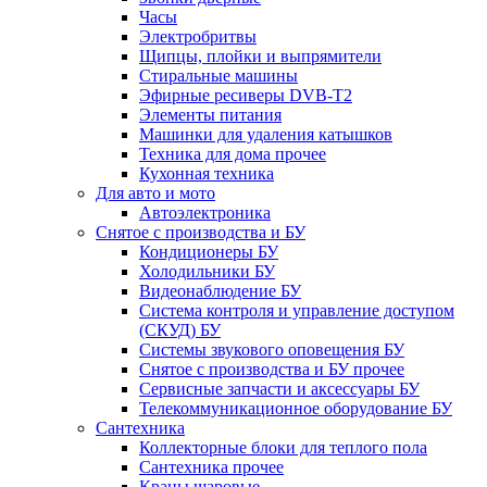
Часы
Электробритвы
Щипцы, плойки и выпрямители
Стиральные машины
Эфирные ресиверы DVB-T2
Элементы питания
Машинки для удаления катышков
Техника для дома прочее
Кухонная техника
Для авто и мото
Автоэлектроника
Снятое с производства и БУ
Кондиционеры БУ
Холодильники БУ
Видеонаблюдение БУ
Система контроля и управление доступом
(СКУД) БУ
Системы звукового оповещения БУ
Снятое с производства и БУ прочее
Сервисные запчасти и аксессуары БУ
Телекоммуникационное оборудование БУ
Сантехника
Коллекторные блоки для теплого пола
Сантехника прочее
Краны шаровые