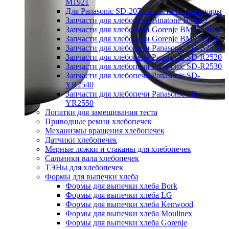
M1921
Для Panasonic SD-207 запчасти и аксессуары
Запчасти для хлебопечи Binatone BM202
Запчасти для хлебопечи Gorenje BM1210BK
Запчасти для хлебопечи Gorenje BM910WII
Запчасти для хлебопечи Panasonic SD-B2510
Запчасти для хлебопечи Panasonic SD-R2520
Запчасти для хлебопечи Panasonic SD-R2530
Запчасти для хлебопечи Panasonic SD-
YR2540
Запчасти для хлебопечи Panasonic SD-
YR2550
Лопатки для замешивания теста
Приводные ремни хлебопечек
Механизмы вращения хлебопечек
Датчики хлебопечек
Мерные ложки и стаканы для хлебопечек
Сальники вала хлебопечек
ТЭНы для хлебопечек
Формы для выпечки хлеба
Формы для выпечки хлеба Bork
Формы для выпечки хлеба LG
Формы для выпечки хлеба Kenwood
Формы для выпечки хлеба Moulinex
Формы для выпечки хлеба Gorenje