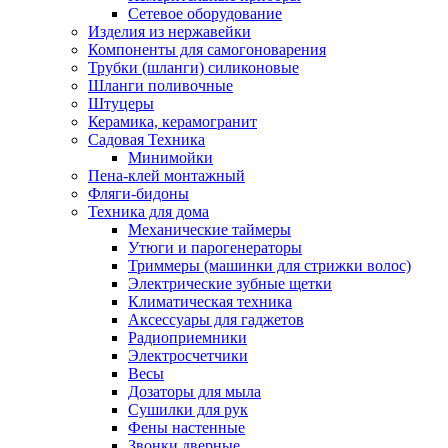
Сетевое оборудование
Изделия из нержавейки
Компоненты для самогоноварения
Трубки (шланги) силиконовые
Шланги поливочные
Штуцеры
Керамика, керамогранит
Садовая Техника
Минимойки
Пена-клей монтажный
Фляги-бидоны
Техника для дома
Механические таймеры
Утюги и парогенераторы
Триммеры (машинки для стрижки волос)
Электрические зубные щетки
Климатическая техника
Аксессуары для гаджетов
Радиоприемники
Электросчетчики
Весы
Дозаторы для мыла
Сушилки для рук
Фены настенные
Звонки дверные