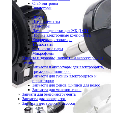
Стабилитроны
Варисторы
Реле
Диоды
Пьезо элементы
Резисторы
Лампы подсветки для ЖК (LCD)
Прочие электронные компоненты
Кварцевые резонаторы
Термостаты
Оптические пары
Микрофоны
Красота и здоровье, запчасти и аксессуары для
техники
Запчасти и аксессуары для электробритв,
тримеров, эпиляторов
Запчасти для зубных электрощеток и
ирригаторов
Запчасти для фенов, щипцов для волос
Запчасти для молокоотсосов
Запчати для бензоинструмента
Запчасти для овощерезок
Запчасти для водяных насосов