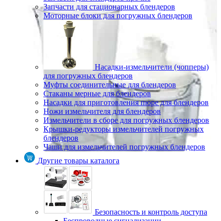
Запчасти для стационарных блендеров
Моторные блоки для погружных блендеров
Насадки-измельчители (чопперы)
для погружных блендеров
Муфты соединительные для блендеров
Стаканы мерные для блендеров
Насадки для приготовления пюре для блендеров
Ножи измельчителя для блендеров
Измельчители в сборе для погружных блендеров
Крышки-редукторы измельчителей погружных
блендеров
Чаши для измельчителей погружных блендеров
Другие товары каталога
Безопасность и контроль доступа
Беспроводные сигнализации