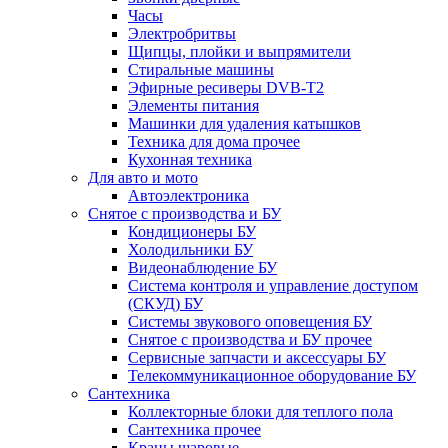
Часы
Электробритвы
Щипцы, плойки и выпрямители
Стиральные машины
Эфирные ресиверы DVB-T2
Элементы питания
Машинки для удаления катышков
Техника для дома прочее
Кухонная техника
Для авто и мото
Автоэлектроника
Снятое с производства и БУ
Кондиционеры БУ
Холодильники БУ
Видеонаблюдение БУ
Система контроля и управление доступом
(СКУД) БУ
Системы звукового оповещения БУ
Снятое с производства и БУ прочее
Сервисные запчасти и аксессуары БУ
Телекоммуникационное оборудование БУ
Сантехника
Коллекторные блоки для теплого пола
Сантехника прочее
Краны шаровые