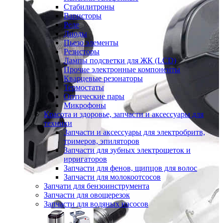
Стабилитроны
Варисторы
Реле
Диоды
Пьезо элементы
Резисторы
Лампы подсветки для ЖК (LCD)
Прочие электронные компоненты
Кварцевые резонаторы
Термостаты
Оптические пары
Микрофоны
Красота и здоровье, запчасти и аксессуары для
техники
Запчасти и аксессуары для электробритв,
тримеров, эпиляторов
Запчасти для зубных электрощеток и
ирригаторов
Запчасти для фенов, щипцов для волос
Запчасти для молокоотсосов
Запчати для бензоинструмента
Запчасти для овощерезок
Запчасти для водяных насосов