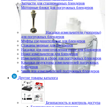
Запчасти для стационарных блендеров
Моторные блоки для погружных блендеров
Насадки-измельчители (чопперы)
для погружных блендеров
Муфты соединительные для блендеров
Стаканы мерные для блендеров
Насадки для приготовления пюре для блендеров
Ножи измельчителя для блендеров
Измельчители в сборе для погружных блендеров
Крышки-редукторы измельчителей погружных
блендеров
Чаши для измельчителей погружных блендеров
Другие товары каталога
Безопасность и контроль доступа
Беспроводные сигнализации