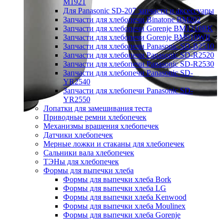
M1921
Для Panasonic SD-207 запчасти и аксессуары
Запчасти для хлебопечи Binatone BM202
Запчасти для хлебопечи Gorenje BM1210BK
Запчасти для хлебопечи Gorenje BM910WII
Запчасти для хлебопечи Panasonic SD-B2510
Запчасти для хлебопечи Panasonic SD-R2520
Запчасти для хлебопечи Panasonic SD-R2530
Запчасти для хлебопечи Panasonic SD-
YR2540
Запчасти для хлебопечи Panasonic SD-
YR2550
Лопатки для замешивания теста
Приводные ремни хлебопечек
Механизмы вращения хлебопечек
Датчики хлебопечек
Мерные ложки и стаканы для хлебопечек
Сальники вала хлебопечек
ТЭНы для хлебопечек
Формы для выпечки хлеба
Формы для выпечки хлеба Bork
Формы для выпечки хлеба LG
Формы для выпечки хлеба Kenwood
Формы для выпечки хлеба Moulinex
Формы для выпечки хлеба Gorenje