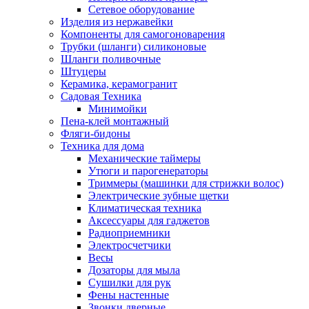
Сетевое оборудование
Изделия из нержавейки
Компоненты для самогоноварения
Трубки (шланги) силиконовые
Шланги поливочные
Штуцеры
Керамика, керамогранит
Садовая Техника
Минимойки
Пена-клей монтажный
Фляги-бидоны
Техника для дома
Механические таймеры
Утюги и парогенераторы
Триммеры (машинки для стрижки волос)
Электрические зубные щетки
Климатическая техника
Аксессуары для гаджетов
Радиоприемники
Электросчетчики
Весы
Дозаторы для мыла
Сушилки для рук
Фены настенные
Звонки дверные