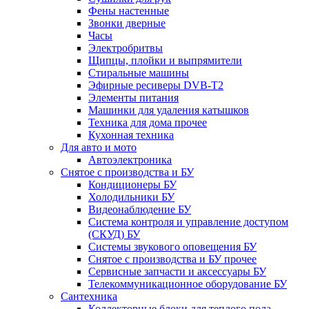
Фены настенные
Звонки дверные
Часы
Электробритвы
Щипцы, плойки и выпрямители
Стиральные машины
Эфирные ресиверы DVB-T2
Элементы питания
Машинки для удаления катышков
Техника для дома прочее
Кухонная техника
Для авто и мото
Автоэлектроника
Снятое с производства и БУ
Кондиционеры БУ
Холодильники БУ
Видеонаблюдение БУ
Система контроля и управление доступом
(СКУД) БУ
Системы звукового оповещения БУ
Снятое с производства и БУ прочее
Сервисные запчасти и аксессуары БУ
Телекоммуникационное оборудование БУ
Сантехника
Коллекторные блоки для теплого пола