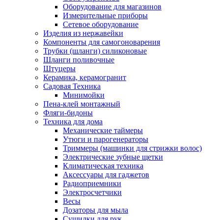
Оборудование для магазинов
Измерительные приборы
Сетевое оборудование
Изделия из нержавейки
Компоненты для самогоноварения
Трубки (шланги) силиконовые
Шланги поливочные
Штуцеры
Керамика, керамогранит
Садовая Техника
Минимойки
Пена-клей монтажный
Фляги-бидоны
Техника для дома
Механические таймеры
Утюги и парогенераторы
Триммеры (машинки для стрижки волос)
Электрические зубные щетки
Климатическая техника
Аксессуары для гаджетов
Радиоприемники
Электросчетчики
Весы
Дозаторы для мыла
Сушилки для рук