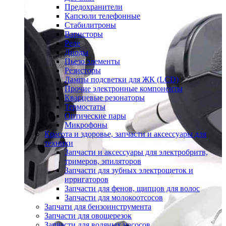
Предохранители
Капсюли телефонные
Стабилитроны
Варисторы
Реле
Диоды
Пьезо элементы
Резисторы
Лампы подсветки для ЖК (LCD)
Прочие электронные компоненты
Кварцевые резонаторы
Термостаты
Оптические пары
Микрофоны
Красота и здоровье, запчасти и аксессуары для
техники
Запчасти и аксессуары для электробритв,
тримеров, эпиляторов
Запчасти для зубных электрощеток и
ирригаторов
Запчасти для фенов, щипцов для волос
Запчасти для молокоотсосов
Запчати для бензоинструмента
Запчасти для овощерезок
Запчасти для водяных насосов