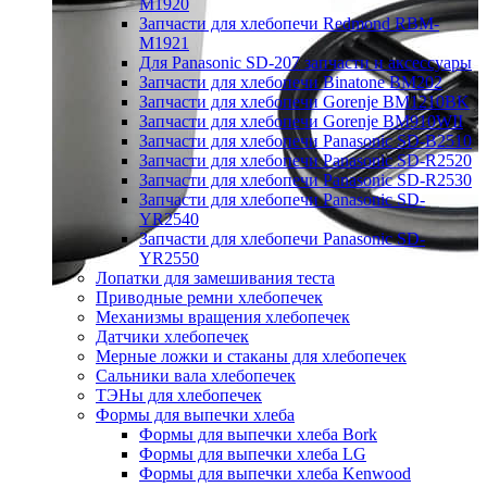
M1920
Запчасти для хлебопечи Redmond RBM-
M1921
Для Panasonic SD-207 запчасти и аксессуары
Запчасти для хлебопечи Binatone BM202
Запчасти для хлебопечи Gorenje BM1210BK
Запчасти для хлебопечи Gorenje BM910WII
Запчасти для хлебопечи Panasonic SD-B2510
Запчасти для хлебопечи Panasonic SD-R2520
Запчасти для хлебопечи Panasonic SD-R2530
Запчасти для хлебопечи Panasonic SD-
YR2540
Запчасти для хлебопечи Panasonic SD-
YR2550
Лопатки для замешивания теста
Приводные ремни хлебопечек
Механизмы вращения хлебопечек
Датчики хлебопечек
Мерные ложки и стаканы для хлебопечек
Сальники вала хлебопечек
ТЭНы для хлебопечек
Формы для выпечки хлеба
Формы для выпечки хлеба Bork
Формы для выпечки хлеба LG
Формы для выпечки хлеба Kenwood