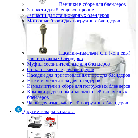
Венчики в сборе для блендеров
Запчасти для блендеров прочие
Запчасти для стационарных блендеров
Моторные блоки для погружных блендеров
Насадки-измельчители (чопперы)
для погружных блендеров
Муфты соединительные для блендеров
Стаканы мерные для блендеров
Насадки для приготовления пюре для блендеров
Ножи измельчителя для блендеров
Измельчители в сборе для погружных блендеров
Крышки-редукторы измельчителей погружных
блендеров
Чаши для измельчителей погружных блендеров
Другие товары каталога