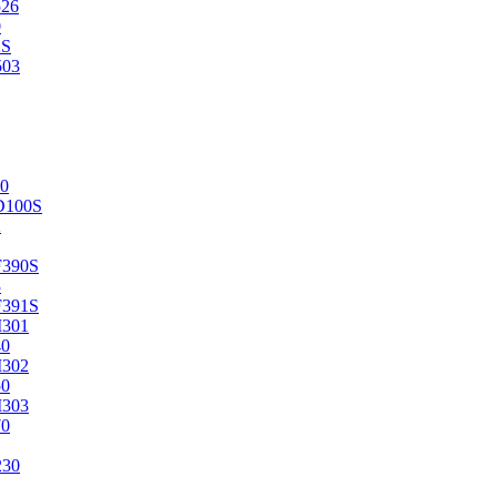
526
0
2S
503
0
D100S
2
F390S
3
F391S
M301
40
M302
50
M303
70
230