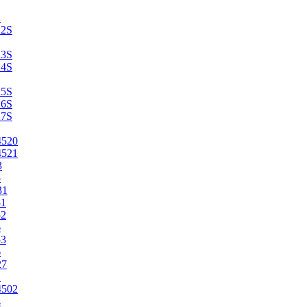
2
22S
23S
24S
25S
26S
27S
4520
4521
3
5
31
51
52
6
53
6
27
1
4502
4