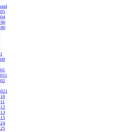
mond
505
504
190
180
0
5
1
5
1
500
3
501
011
502
9
5021
510
11
512
513
515
524
525