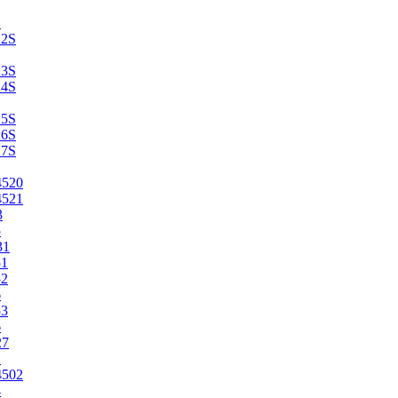
2
22S
23S
24S
25S
26S
27S
4520
4521
3
5
31
51
52
6
53
6
27
1
4502
4