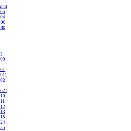
mond
505
504
190
180
0
5
1
5
1
500
3
501
011
502
9
5021
510
11
512
513
515
524
525