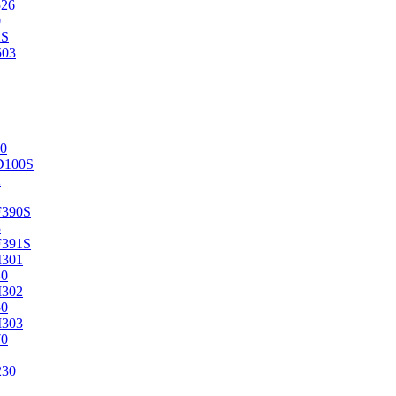
526
0
2S
503
0
D100S
2
F390S
3
F391S
M301
40
M302
50
M303
70
230