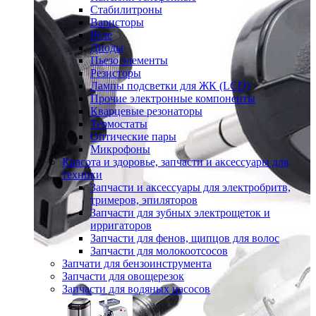
Стабилитроны
Варисторы
Реле
Диоды
Пьезо элементы
Резисторы
Лампы подсветки для ЖК (LCD)
Прочие электронные компоненты
Кварцевые резонаторы
Термостаты
Оптические пары
Микрофоны
Красота и здоровье, запчасти и аксессуары для
техники
Запчасти и аксессуары для электробритв,
тримеров, эпиляторов
Запчасти для зубных электрощеток и
ирригаторов
Запчасти для фенов, щипцов для волос
Запчасти для молокоотсосов
Запчати для бензоинструмента
Запчасти для овощерезок
Запчасти для водяных насосов