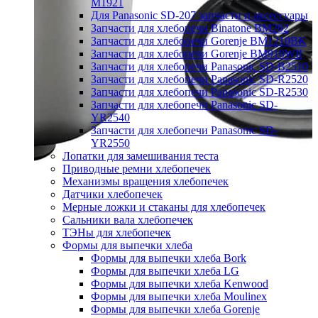
M1921
Для Panasonic SD-207 запчасти и аксессуары
Запчасти для хлебопечи Binatone BM202
Запчасти для хлебопечи Gorenje BM1210BK
Запчасти для хлебопечи Gorenje BM910WII
Запчасти для хлебопечи Panasonic SD-B2510
Запчасти для хлебопечи Panasonic SD-R2520
Запчасти для хлебопечи Panasonic SD-R2530
Запчасти для хлебопечи Panasonic SD-
YR2540
Запчасти для хлебопечи Panasonic SD-
YR2550
Лопатки для замешивания теста
Приводные ремни хлебопечек
Механизмы вращения хлебопечек
Датчики хлебопечек
Мерные ложки и стаканы для хлебопечек
Сальники вала хлебопечек
ТЭНы для хлебопечек
Формы для выпечки хлеба
Формы для выпечки хлеба Bork
Формы для выпечки хлеба LG
Формы для выпечки хлеба Kenwood
Формы для выпечки хлеба Moulinex
Формы для выпечки хлеба Gorenje