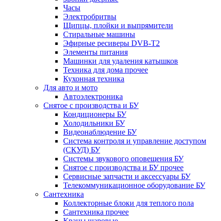
Часы
Электробритвы
Щипцы, плойки и выпрямители
Стиральные машины
Эфирные ресиверы DVB-T2
Элементы питания
Машинки для удаления катышков
Техника для дома прочее
Кухонная техника
Для авто и мото
Автоэлектроника
Снятое с производства и БУ
Кондиционеры БУ
Холодильники БУ
Видеонаблюдение БУ
Система контроля и управление доступом
(СКУД) БУ
Системы звукового оповещения БУ
Снятое с производства и БУ прочее
Сервисные запчасти и аксессуары БУ
Телекоммуникационное оборудование БУ
Сантехника
Коллекторные блоки для теплого пола
Сантехника прочее
Краны шаровые