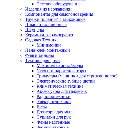
Сетевое оборудование
Изделия из нержавейки
Компоненты для самогоноварения
Трубки (шланги) силиконовые
Шланги поливочные
Штуцеры
Керамика, керамогранит
Садовая Техника
Минимойки
Пена-клей монтажный
Фляги-бидоны
Техника для дома
Механические таймеры
Утюги и парогенераторы
Триммеры (машинки для стрижки волос)
Электрические зубные щетки
Климатическая техника
Аксессуары для гаджетов
Радиоприемники
Электросчетчики
Весы
Дозаторы для мыла
Сушилки для рук
Фены настенные
Звонки дверные