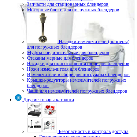
Запчасти для стационарных блендеров
Моторные блоки для погружных блендеров
Насадки-измельчители (чопперы)
для погружных блендеров
Муфты соединительные для блендеров
Стаканы мерные для блендеров
Насадки для приготовления пюре для блендеров
Ножи измельчителя для блендеров
Измельчители в сборе для погружных блендеров
Крышки-редукторы измельчителей погружных
блендеров
Чаши для измельчителей погружных блендеров
Другие товары каталога
Безопасность и контроль доступа
Беспроводные сигнализации