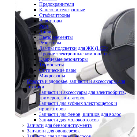
Предохранители
Капсюли телефонные
Стабилитроны
Варисторы
Реле
Диоды
Пьезо элементы
Резисторы
Лампы подсветки для ЖК (LCD)
Прочие электронные компоненты
Кварцевые резонаторы
Термостаты
Оптические пары
Микрофоны
Красота и здоровье, запчасти и аксессуары для
техники
Запчасти и аксессуары для электробритв,
тримеров, эпиляторов
Запчасти для зубных электрощеток и
ирригаторов
Запчасти для фенов, щипцов для волос
Запчасти для молокоотсосов
Запчати для бензоинструмента
Запчасти для овощерезок
Запчасти для водяных насосов