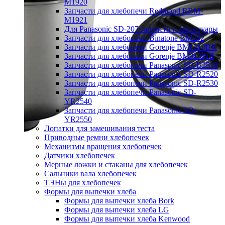
M1920
Запчасти для хлебопечи Redmond RBM-
M1921
Для Panasonic SD-207 запчасти и аксессуары
Запчасти для хлебопечи Binatone BM202
Запчасти для хлебопечи Gorenje BM1210BK
Запчасти для хлебопечи Gorenje BM910WII
Запчасти для хлебопечи Panasonic SD-B2510
Запчасти для хлебопечи Panasonic SD-R2520
Запчасти для хлебопечи Panasonic SD-R2530
Запчасти для хлебопечи Panasonic SD-
YR2540
Запчасти для хлебопечи Panasonic SD-
YR2550
Лопатки для замешивания теста
Приводные ремни хлебопечек
Механизмы вращения хлебопечек
Датчики хлебопечек
Мерные ложки и стаканы для хлебопечек
Сальники вала хлебопечек
ТЭНы для хлебопечек
Формы для выпечки хлеба
Формы для выпечки хлеба Bork
Формы для выпечки хлеба LG
Формы для выпечки хлеба Kenwood