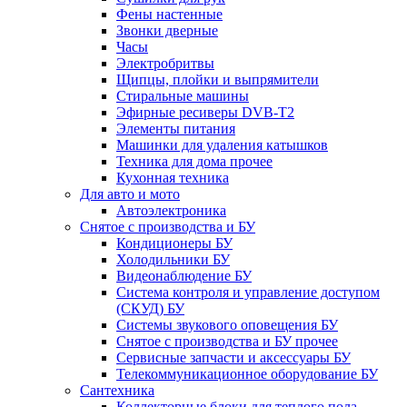
Фены настенные
Звонки дверные
Часы
Электробритвы
Щипцы, плойки и выпрямители
Стиральные машины
Эфирные ресиверы DVB-T2
Элементы питания
Машинки для удаления катышков
Техника для дома прочее
Кухонная техника
Для авто и мото
Автоэлектроника
Снятое с производства и БУ
Кондиционеры БУ
Холодильники БУ
Видеонаблюдение БУ
Система контроля и управление доступом
(СКУД) БУ
Системы звукового оповещения БУ
Снятое с производства и БУ прочее
Сервисные запчасти и аксессуары БУ
Телекоммуникационное оборудование БУ
Сантехника
Коллекторные блоки для теплого пола