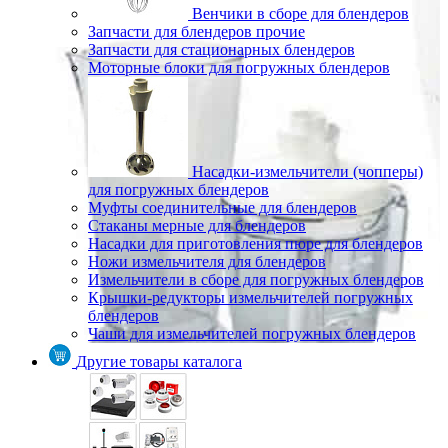
Венчики в сборе для блендеров
Запчасти для блендеров прочие
Запчасти для стационарных блендеров
Моторные блоки для погружных блендеров
Насадки-измельчители (чопперы)
для погружных блендеров
Муфты соединительные для блендеров
Стаканы мерные для блендеров
Насадки для приготовления пюре для блендеров
Ножи измельчителя для блендеров
Измельчители в сборе для погружных блендеров
Крышки-редукторы измельчителей погружных
блендеров
Чаши для измельчителей погружных блендеров
Другие товары каталога