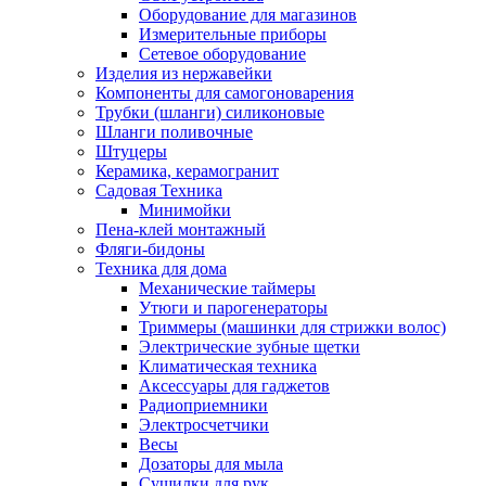
Оборудование для магазинов
Измерительные приборы
Сетевое оборудование
Изделия из нержавейки
Компоненты для самогоноварения
Трубки (шланги) силиконовые
Шланги поливочные
Штуцеры
Керамика, керамогранит
Садовая Техника
Минимойки
Пена-клей монтажный
Фляги-бидоны
Техника для дома
Механические таймеры
Утюги и парогенераторы
Триммеры (машинки для стрижки волос)
Электрические зубные щетки
Климатическая техника
Аксессуары для гаджетов
Радиоприемники
Электросчетчики
Весы
Дозаторы для мыла
Сушилки для рук