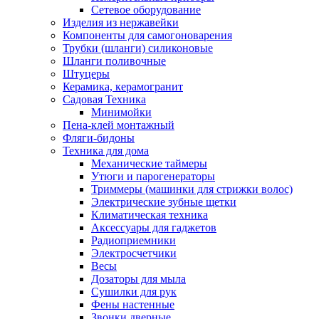
Сетевое оборудование
Изделия из нержавейки
Компоненты для самогоноварения
Трубки (шланги) силиконовые
Шланги поливочные
Штуцеры
Керамика, керамогранит
Садовая Техника
Минимойки
Пена-клей монтажный
Фляги-бидоны
Техника для дома
Механические таймеры
Утюги и парогенераторы
Триммеры (машинки для стрижки волос)
Электрические зубные щетки
Климатическая техника
Аксессуары для гаджетов
Радиоприемники
Электросчетчики
Весы
Дозаторы для мыла
Сушилки для рук
Фены настенные
Звонки дверные