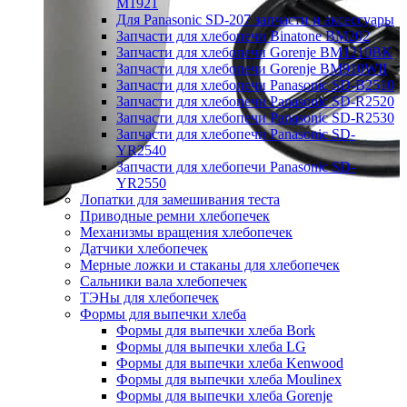
M1921
Для Panasonic SD-207 запчасти и аксессуары
Запчасти для хлебопечи Binatone BM202
Запчасти для хлебопечи Gorenje BM1210BK
Запчасти для хлебопечи Gorenje BM910WII
Запчасти для хлебопечи Panasonic SD-B2510
Запчасти для хлебопечи Panasonic SD-R2520
Запчасти для хлебопечи Panasonic SD-R2530
Запчасти для хлебопечи Panasonic SD-
YR2540
Запчасти для хлебопечи Panasonic SD-
YR2550
Лопатки для замешивания теста
Приводные ремни хлебопечек
Механизмы вращения хлебопечек
Датчики хлебопечек
Мерные ложки и стаканы для хлебопечек
Сальники вала хлебопечек
ТЭНы для хлебопечек
Формы для выпечки хлеба
Формы для выпечки хлеба Bork
Формы для выпечки хлеба LG
Формы для выпечки хлеба Kenwood
Формы для выпечки хлеба Moulinex
Формы для выпечки хлеба Gorenje