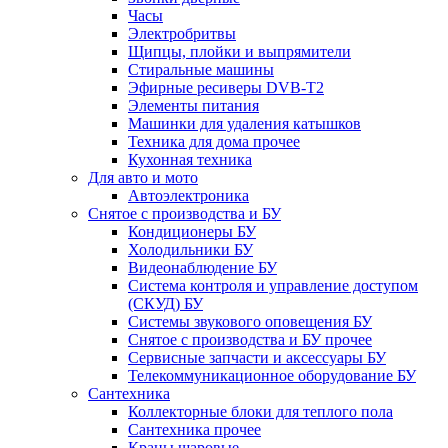
Часы
Электробритвы
Щипцы, плойки и выпрямители
Стиральные машины
Эфирные ресиверы DVB-T2
Элементы питания
Машинки для удаления катышков
Техника для дома прочее
Кухонная техника
Для авто и мото
Автоэлектроника
Снятое с производства и БУ
Кондиционеры БУ
Холодильники БУ
Видеонаблюдение БУ
Система контроля и управление доступом
(СКУД) БУ
Системы звукового оповещения БУ
Снятое с производства и БУ прочее
Сервисные запчасти и аксессуары БУ
Телекоммуникационное оборудование БУ
Сантехника
Коллекторные блоки для теплого пола
Сантехника прочее
Краны шаровые