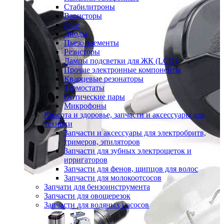
Стабилитроны
Варисторы
Реле
Диоды
Пьезо элементы
Резисторы
Лампы подсветки для ЖК (LCD)
Прочие электронные компоненты
Кварцевые резонаторы
Термостаты
Оптические пары
Микрофоны
Красота и здоровье, запчасти и аксессуары для
техники
Запчасти и аксессуары для электробритв,
тримеров, эпиляторов
Запчасти для зубных электрощеток и
ирригаторов
Запчасти для фенов, щипцов для волос
Запчасти для молокоотсосов
Запчати для бензоинструмента
Запчасти для овощерезок
Запчасти для водяных насосов