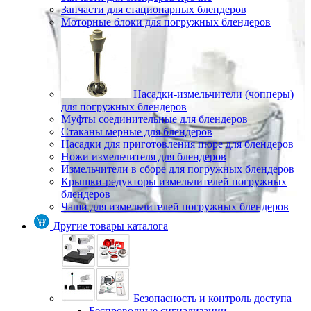
Запчасти для стационарных блендеров
Моторные блоки для погружных блендеров
Насадки-измельчители (чопперы)
для погружных блендеров
Муфты соединительные для блендеров
Стаканы мерные для блендеров
Насадки для приготовления пюре для блендеров
Ножи измельчителя для блендеров
Измельчители в сборе для погружных блендеров
Крышки-редукторы измельчителей погружных
блендеров
Чаши для измельчителей погружных блендеров
Другие товары каталога
Безопасность и контроль доступа
Беспроводные сигнализации