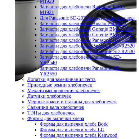
M1920
Запчасти для хлебопечи Redmond RBM-
M1921
Для Panasonic SD-207 запчасти и аксессуары
Запчасти для хлебопечи Binatone BM202
Запчасти для хлебопечи Gorenje BM1210BK
Запчасти для хлебопечи Gorenje BM910WII
Запчасти для хлебопечи Panasonic SD-B2510
Запчасти для хлебопечи Panasonic SD-R2520
Запчасти для хлебопечи Panasonic SD-R2530
Запчасти для хлебопечи Panasonic SD-
YR2540
Запчасти для хлебопечи Panasonic SD-
YR2550
Лопатки для замешивания теста
Приводные ремни хлебопечек
Механизмы вращения хлебопечек
Датчики хлебопечек
Мерные ложки и стаканы для хлебопечек
Сальники вала хлебопечек
ТЭНы для хлебопечек
Формы для выпечки хлеба
Формы для выпечки хлеба Bork
Формы для выпечки хлеба LG
Формы для выпечки хлеба Kenwood