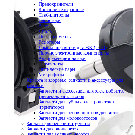
Предохранители
Капсюли телефонные
Стабилитроны
Варисторы
Реле
Диоды
Пьезо элементы
Резисторы
Лампы подсветки для ЖК (LCD)
Прочие электронные компоненты
Кварцевые резонаторы
Термостаты
Оптические пары
Микрофоны
Красота и здоровье, запчасти и аксессуары для
техники
Запчасти и аксессуары для электробритв,
тримеров, эпиляторов
Запчасти для зубных электрощеток и
ирригаторов
Запчасти для фенов, щипцов для волос
Запчасти для молокоотсосов
Запчати для бензоинструмента
Запчасти для овощерезок
Запчасти для водяных насосов