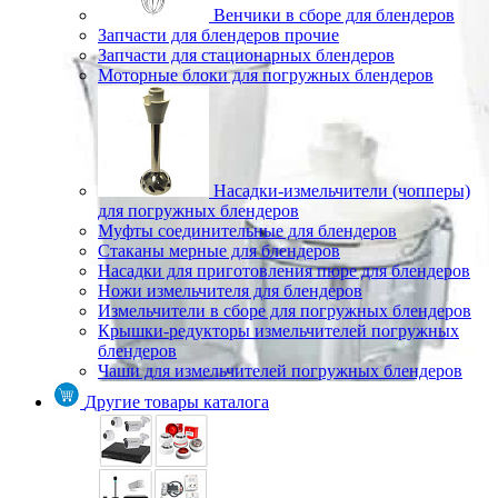
Венчики в сборе для блендеров
Запчасти для блендеров прочие
Запчасти для стационарных блендеров
Моторные блоки для погружных блендеров
Насадки-измельчители (чопперы)
для погружных блендеров
Муфты соединительные для блендеров
Стаканы мерные для блендеров
Насадки для приготовления пюре для блендеров
Ножи измельчителя для блендеров
Измельчители в сборе для погружных блендеров
Крышки-редукторы измельчителей погружных
блендеров
Чаши для измельчителей погружных блендеров
Другие товары каталога