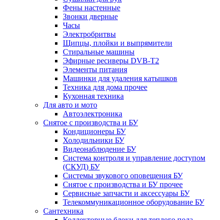
Фены настенные
Звонки дверные
Часы
Электробритвы
Щипцы, плойки и выпрямители
Стиральные машины
Эфирные ресиверы DVB-T2
Элементы питания
Машинки для удаления катышков
Техника для дома прочее
Кухонная техника
Для авто и мото
Автоэлектроника
Снятое с производства и БУ
Кондиционеры БУ
Холодильники БУ
Видеонаблюдение БУ
Система контроля и управление доступом
(СКУД) БУ
Системы звукового оповещения БУ
Снятое с производства и БУ прочее
Сервисные запчасти и аксессуары БУ
Телекоммуникационное оборудование БУ
Сантехника
Коллекторные блоки для теплого пола