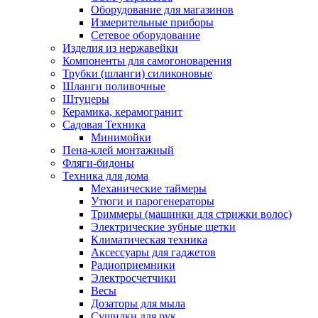
Оборудование для магазинов
Измерительные приборы
Сетевое оборудование
Изделия из нержавейки
Компоненты для самогоноварения
Трубки (шланги) силиконовые
Шланги поливочные
Штуцеры
Керамика, керамогранит
Садовая Техника
Минимойки
Пена-клей монтажный
Фляги-бидоны
Техника для дома
Механические таймеры
Утюги и парогенераторы
Триммеры (машинки для стрижки волос)
Электрические зубные щетки
Климатическая техника
Аксессуары для гаджетов
Радиоприемники
Электросчетчики
Весы
Дозаторы для мыла
Сушилки для рук