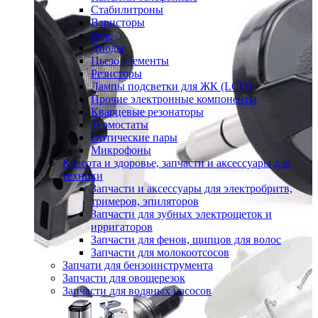
Стабилитроны
Варисторы
Реле
Диоды
Пьезо элементы
Резисторы
Лампы подсветки для ЖК (LCD)
Прочие электронные компоненты
Кварцевые резонаторы
Термостаты
Оптические пары
Микрофоны
Красота и здоровье, запчасти и аксессуары для
техники
Запчасти и аксессуары для электробритв,
тримеров, эпиляторов
Запчасти для зубных электрощеток и
ирригаторов
Запчасти для фенов, щипцов для волос
Запчасти для молокоотсосов
Запчати для бензоинструмента
Запчасти для овощерезок
Запчасти для водяных насосов