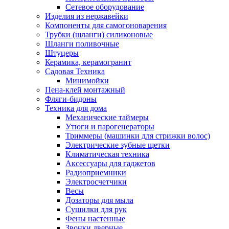
Сетевое оборудование
Изделия из нержавейки
Компоненты для самогоноварения
Трубки (шланги) силиконовые
Шланги поливочные
Штуцеры
Керамика, керамогранит
Садовая Техника
Минимойки
Пена-клей монтажный
Фляги-бидоны
Техника для дома
Механические таймеры
Утюги и парогенераторы
Триммеры (машинки для стрижки волос)
Электрические зубные щетки
Климатическая техника
Аксессуары для гаджетов
Радиоприемники
Электросчетчики
Весы
Дозаторы для мыла
Сушилки для рук
Фены настенные
Звонки дверные