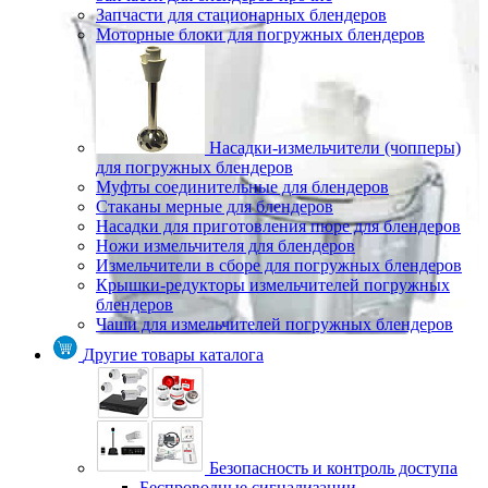
Запчасти для стационарных блендеров
Моторные блоки для погружных блендеров
Насадки-измельчители (чопперы)
для погружных блендеров
Муфты соединительные для блендеров
Стаканы мерные для блендеров
Насадки для приготовления пюре для блендеров
Ножи измельчителя для блендеров
Измельчители в сборе для погружных блендеров
Крышки-редукторы измельчителей погружных
блендеров
Чаши для измельчителей погружных блендеров
Другие товары каталога
Безопасность и контроль доступа
Беспроводные сигнализации