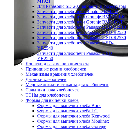
M1921
Для Panasonic SD-207 запчасти и аксессуары
Запчасти для хлебопечи Binatone BM202
Запчасти для хлебопечи Gorenje BM1210BK
Запчасти для хлебопечи Gorenje BM910WII
Запчасти для хлебопечи Panasonic SD-B2510
Запчасти для хлебопечи Panasonic SD-R2520
Запчасти для хлебопечи Panasonic SD-R2530
Запчасти для хлебопечи Panasonic SD-
YR2540
Запчасти для хлебопечи Panasonic SD-
YR2550
Лопатки для замешивания теста
Приводные ремни хлебопечек
Механизмы вращения хлебопечек
Датчики хлебопечек
Мерные ложки и стаканы для хлебопечек
Сальники вала хлебопечек
ТЭНы для хлебопечек
Формы для выпечки хлеба
Формы для выпечки хлеба Bork
Формы для выпечки хлеба LG
Формы для выпечки хлеба Kenwood
Формы для выпечки хлеба Moulinex
Формы для выпечки хлеба Gorenje