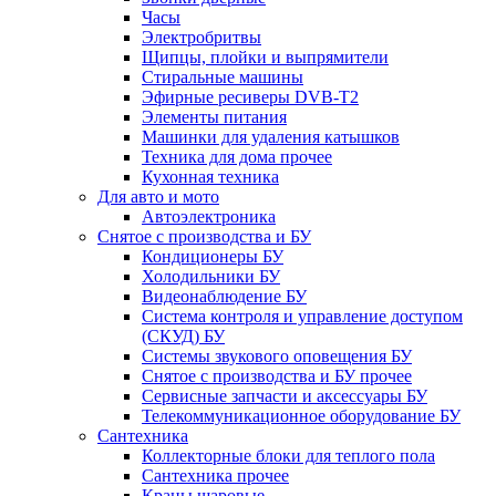
Часы
Электробритвы
Щипцы, плойки и выпрямители
Стиральные машины
Эфирные ресиверы DVB-T2
Элементы питания
Машинки для удаления катышков
Техника для дома прочее
Кухонная техника
Для авто и мото
Автоэлектроника
Снятое с производства и БУ
Кондиционеры БУ
Холодильники БУ
Видеонаблюдение БУ
Система контроля и управление доступом
(СКУД) БУ
Системы звукового оповещения БУ
Снятое с производства и БУ прочее
Сервисные запчасти и аксессуары БУ
Телекоммуникационное оборудование БУ
Сантехника
Коллекторные блоки для теплого пола
Сантехника прочее
Краны шаровые