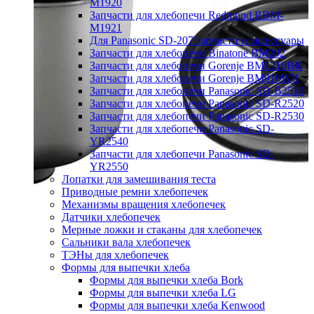
M1920
Запчасти для хлебопечи Redmond RBM-
M1921
Для Panasonic SD-207 запчасти и аксессуары
Запчасти для хлебопечи Binatone BM202
Запчасти для хлебопечи Gorenje BM1210BK
Запчасти для хлебопечи Gorenje BM910WII
Запчасти для хлебопечи Panasonic SD-B2510
Запчасти для хлебопечи Panasonic SD-R2520
Запчасти для хлебопечи Panasonic SD-R2530
Запчасти для хлебопечи Panasonic SD-
YR2540
Запчасти для хлебопечи Panasonic SD-
YR2550
Лопатки для замешивания теста
Приводные ремни хлебопечек
Механизмы вращения хлебопечек
Датчики хлебопечек
Мерные ложки и стаканы для хлебопечек
Сальники вала хлебопечек
ТЭНы для хлебопечек
Формы для выпечки хлеба
Формы для выпечки хлеба Bork
Формы для выпечки хлеба LG
Формы для выпечки хлеба Kenwood