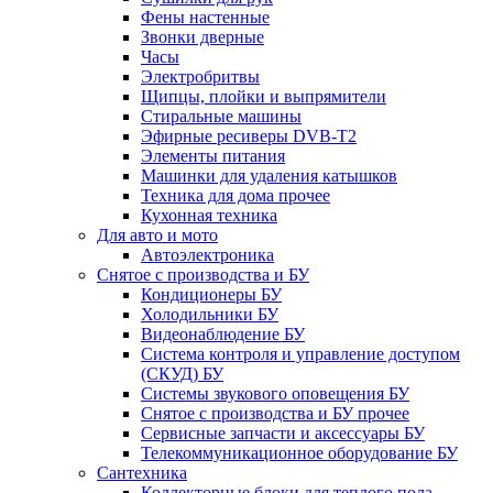
Фены настенные
Звонки дверные
Часы
Электробритвы
Щипцы, плойки и выпрямители
Стиральные машины
Эфирные ресиверы DVB-T2
Элементы питания
Машинки для удаления катышков
Техника для дома прочее
Кухонная техника
Для авто и мото
Автоэлектроника
Снятое с производства и БУ
Кондиционеры БУ
Холодильники БУ
Видеонаблюдение БУ
Система контроля и управление доступом
(СКУД) БУ
Системы звукового оповещения БУ
Снятое с производства и БУ прочее
Сервисные запчасти и аксессуары БУ
Телекоммуникационное оборудование БУ
Сантехника
Коллекторные блоки для теплого пола