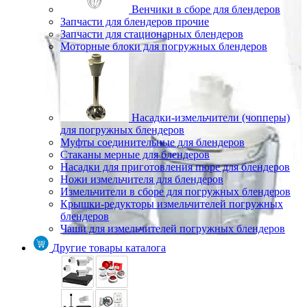
Венчики в сборе для блендеров
Запчасти для блендеров прочие
Запчасти для стационарных блендеров
Моторные блоки для погружных блендеров
Насадки-измельчители (чопперы)
для погружных блендеров
Муфты соединительные для блендеров
Стаканы мерные для блендеров
Насадки для приготовления пюре для блендеров
Ножи измельчителя для блендеров
Измельчители в сборе для погружных блендеров
Крышки-редукторы измельчителей погружных
блендеров
Чаши для измельчителей погружных блендеров
Другие товары каталога