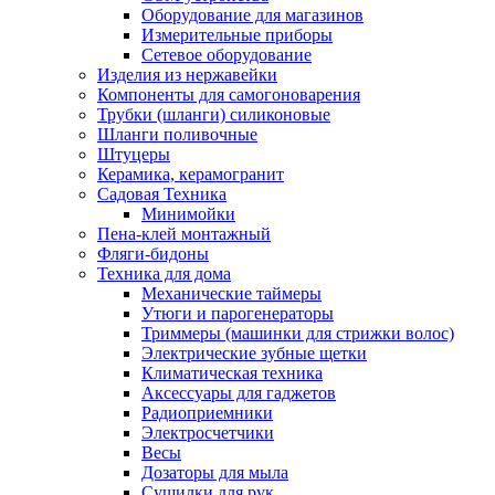
Оборудование для магазинов
Измерительные приборы
Сетевое оборудование
Изделия из нержавейки
Компоненты для самогоноварения
Трубки (шланги) силиконовые
Шланги поливочные
Штуцеры
Керамика, керамогранит
Садовая Техника
Минимойки
Пена-клей монтажный
Фляги-бидоны
Техника для дома
Механические таймеры
Утюги и парогенераторы
Триммеры (машинки для стрижки волос)
Электрические зубные щетки
Климатическая техника
Аксессуары для гаджетов
Радиоприемники
Электросчетчики
Весы
Дозаторы для мыла
Сушилки для рук