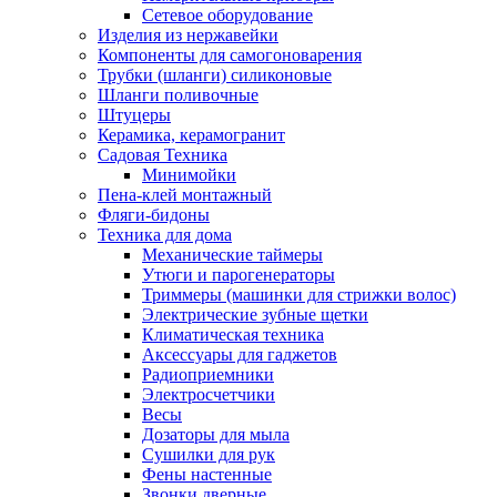
Сетевое оборудование
Изделия из нержавейки
Компоненты для самогоноварения
Трубки (шланги) силиконовые
Шланги поливочные
Штуцеры
Керамика, керамогранит
Садовая Техника
Минимойки
Пена-клей монтажный
Фляги-бидоны
Техника для дома
Механические таймеры
Утюги и парогенераторы
Триммеры (машинки для стрижки волос)
Электрические зубные щетки
Климатическая техника
Аксессуары для гаджетов
Радиоприемники
Электросчетчики
Весы
Дозаторы для мыла
Сушилки для рук
Фены настенные
Звонки дверные