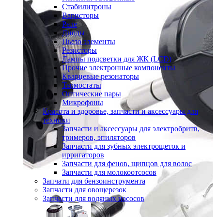
Стабилитроны
Варисторы
Реле
Диоды
Пьезо элементы
Резисторы
Лампы подсветки для ЖК (LCD)
Прочие электронные компоненты
Кварцевые резонаторы
Термостаты
Оптические пары
Микрофоны
Красота и здоровье, запчасти и аксессуары для
техники
Запчасти и аксессуары для электробритв,
тримеров, эпиляторов
Запчасти для зубных электрощеток и
ирригаторов
Запчасти для фенов, щипцов для волос
Запчасти для молокоотсосов
Запчати для бензоинструмента
Запчасти для овощерезок
Запчасти для водяных насосов