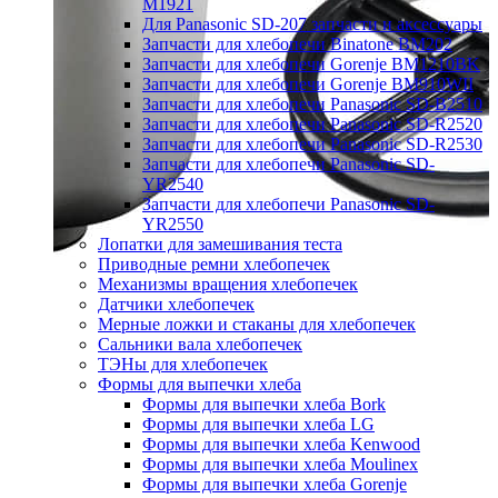
M1921
Для Panasonic SD-207 запчасти и аксессуары
Запчасти для хлебопечи Binatone BM202
Запчасти для хлебопечи Gorenje BM1210BK
Запчасти для хлебопечи Gorenje BM910WII
Запчасти для хлебопечи Panasonic SD-B2510
Запчасти для хлебопечи Panasonic SD-R2520
Запчасти для хлебопечи Panasonic SD-R2530
Запчасти для хлебопечи Panasonic SD-
YR2540
Запчасти для хлебопечи Panasonic SD-
YR2550
Лопатки для замешивания теста
Приводные ремни хлебопечек
Механизмы вращения хлебопечек
Датчики хлебопечек
Мерные ложки и стаканы для хлебопечек
Сальники вала хлебопечек
ТЭНы для хлебопечек
Формы для выпечки хлеба
Формы для выпечки хлеба Bork
Формы для выпечки хлеба LG
Формы для выпечки хлеба Kenwood
Формы для выпечки хлеба Moulinex
Формы для выпечки хлеба Gorenje