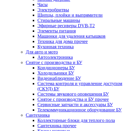
Часы
Электробритвы
Щипцы, плойки и выпрямители
Стиральные машины
Эфирные ресиверы DVB-T2
Элементы питания
Машинки для удаления катышков
Техника для дома прочее
Кухонная техника
Для авто и мото
Автоэлектроника
Снятое с производства и БУ
Кондиционеры БУ
Холодильники БУ
Видеонаблюдение БУ
Система контроля и управление доступом
(СКУД) БУ
Системы звукового оповещения БУ
Снятое с производства и БУ прочее
Сервисные запчасти и аксессуары БУ
Телекоммуникационное оборудование БУ
Сантехника
Коллекторные блоки для теплого пола
Сантехника прочее
Краны шаровые