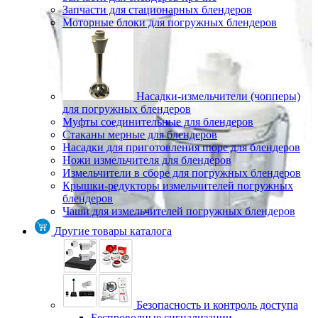
Запчасти для стационарных блендеров
Моторные блоки для погружных блендеров
Насадки-измельчители (чопперы)
для погружных блендеров
Муфты соединительные для блендеров
Стаканы мерные для блендеров
Насадки для приготовления пюре для блендеров
Ножи измельчителя для блендеров
Измельчители в сборе для погружных блендеров
Крышки-редукторы измельчителей погружных
блендеров
Чаши для измельчителей погружных блендеров
Другие товары каталога
Безопасность и контроль доступа
Беспроводные сигнализации