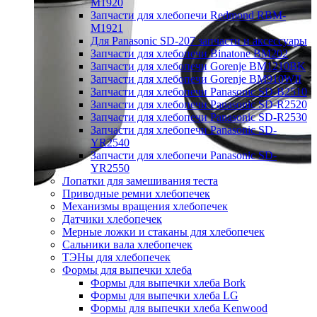
M1920
Запчасти для хлебопечи Redmond RBM-
M1921
Для Panasonic SD-207 запчасти и аксессуары
Запчасти для хлебопечи Binatone BM202
Запчасти для хлебопечи Gorenje BM1210BK
Запчасти для хлебопечи Gorenje BM910WII
Запчасти для хлебопечи Panasonic SD-B2510
Запчасти для хлебопечи Panasonic SD-R2520
Запчасти для хлебопечи Panasonic SD-R2530
Запчасти для хлебопечи Panasonic SD-
YR2540
Запчасти для хлебопечи Panasonic SD-
YR2550
Лопатки для замешивания теста
Приводные ремни хлебопечек
Механизмы вращения хлебопечек
Датчики хлебопечек
Мерные ложки и стаканы для хлебопечек
Сальники вала хлебопечек
ТЭНы для хлебопечек
Формы для выпечки хлеба
Формы для выпечки хлеба Bork
Формы для выпечки хлеба LG
Формы для выпечки хлеба Kenwood