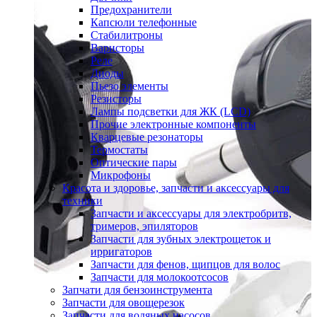
Предохранители
Капсюли телефонные
Стабилитроны
Варисторы
Реле
Диоды
Пьезо элементы
Резисторы
Лампы подсветки для ЖК (LCD)
Прочие электронные компоненты
Кварцевые резонаторы
Термостаты
Оптические пары
Микрофоны
Красота и здоровье, запчасти и аксессуары для
техники
Запчасти и аксессуары для электробритв,
тримеров, эпиляторов
Запчасти для зубных электрощеток и
ирригаторов
Запчасти для фенов, щипцов для волос
Запчасти для молокоотсосов
Запчати для бензоинструмента
Запчасти для овощерезок
Запчасти для водяных насосов