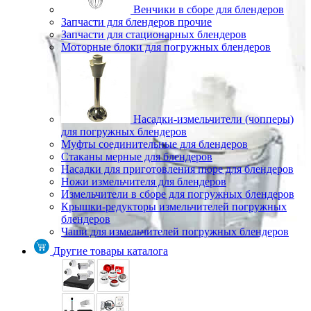
Венчики в сборе для блендеров
Запчасти для блендеров прочие
Запчасти для стационарных блендеров
Моторные блоки для погружных блендеров
Насадки-измельчители (чопперы)
для погружных блендеров
Муфты соединительные для блендеров
Стаканы мерные для блендеров
Насадки для приготовления пюре для блендеров
Ножи измельчителя для блендеров
Измельчители в сборе для погружных блендеров
Крышки-редукторы измельчителей погружных
блендеров
Чаши для измельчителей погружных блендеров
Другие товары каталога