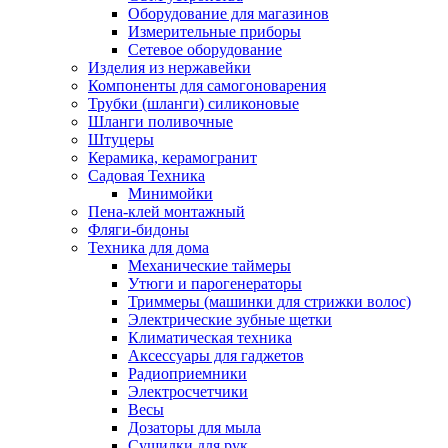
Оборудование для магазинов
Измерительные приборы
Сетевое оборудование
Изделия из нержавейки
Компоненты для самогоноварения
Трубки (шланги) силиконовые
Шланги поливочные
Штуцеры
Керамика, керамогранит
Садовая Техника
Минимойки
Пена-клей монтажный
Фляги-бидоны
Техника для дома
Механические таймеры
Утюги и парогенераторы
Триммеры (машинки для стрижки волос)
Электрические зубные щетки
Климатическая техника
Аксессуары для гаджетов
Радиоприемники
Электросчетчики
Весы
Дозаторы для мыла
Сушилки для рук