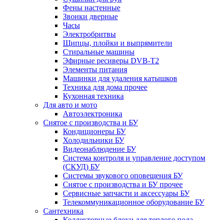
Фены настенные
Звонки дверные
Часы
Электробритвы
Щипцы, плойки и выпрямители
Стиральные машины
Эфирные ресиверы DVB-T2
Элементы питания
Машинки для удаления катышков
Техника для дома прочее
Кухонная техника
Для авто и мото
Автоэлектроника
Снятое с производства и БУ
Кондиционеры БУ
Холодильники БУ
Видеонаблюдение БУ
Система контроля и управление доступом
(СКУД) БУ
Системы звукового оповещения БУ
Снятое с производства и БУ прочее
Сервисные запчасти и аксессуары БУ
Телекоммуникационное оборудование БУ
Сантехника
Коллекторные блоки для теплого пола