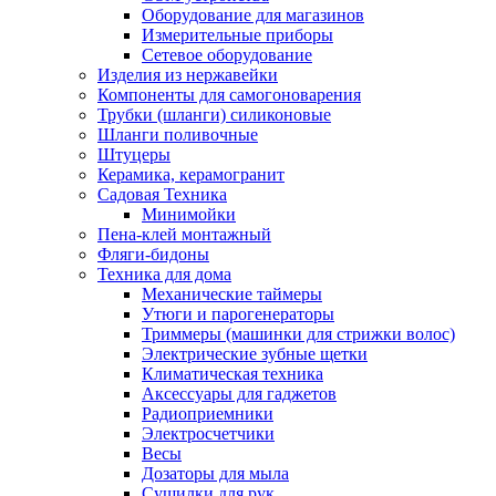
Оборудование для магазинов
Измерительные приборы
Сетевое оборудование
Изделия из нержавейки
Компоненты для самогоноварения
Трубки (шланги) силиконовые
Шланги поливочные
Штуцеры
Керамика, керамогранит
Садовая Техника
Минимойки
Пена-клей монтажный
Фляги-бидоны
Техника для дома
Механические таймеры
Утюги и парогенераторы
Триммеры (машинки для стрижки волос)
Электрические зубные щетки
Климатическая техника
Аксессуары для гаджетов
Радиоприемники
Электросчетчики
Весы
Дозаторы для мыла
Сушилки для рук