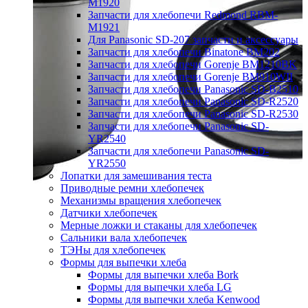
M1920
Запчасти для хлебопечи Redmond RBM-
M1921
Для Panasonic SD-207 запчасти и аксессуары
Запчасти для хлебопечи Binatone BM202
Запчасти для хлебопечи Gorenje BM1210BK
Запчасти для хлебопечи Gorenje BM910WII
Запчасти для хлебопечи Panasonic SD-B2510
Запчасти для хлебопечи Panasonic SD-R2520
Запчасти для хлебопечи Panasonic SD-R2530
Запчасти для хлебопечи Panasonic SD-
YR2540
Запчасти для хлебопечи Panasonic SD-
YR2550
Лопатки для замешивания теста
Приводные ремни хлебопечек
Механизмы вращения хлебопечек
Датчики хлебопечек
Мерные ложки и стаканы для хлебопечек
Сальники вала хлебопечек
ТЭНы для хлебопечек
Формы для выпечки хлеба
Формы для выпечки хлеба Bork
Формы для выпечки хлеба LG
Формы для выпечки хлеба Kenwood