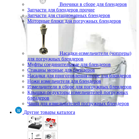
Венчики в сборе для блендеров
Запчасти для блендеров прочие
Запчасти для стационарных блендеров
Моторные блоки для погружных блендеров
Насадки-измельчители (чопперы)
для погружных блендеров
Муфты соединительные для блендеров
Стаканы мерные для блендеров
Насадки для приготовления пюре для блендеров
Ножи измельчителя для блендеров
Измельчители в сборе для погружных блендеров
Крышки-редукторы измельчителей погружных
блендеров
Чаши для измельчителей погружных блендеров
Другие товары каталога