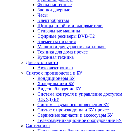
Фены настенные
Звонки дверные
Часы
Электробритвы
Щипцы, плойки и выпрямители
Стиральные машины
Эфирные ресиверы DVB-T2
Элементы питания
Машинки для удаления катышков
Техника для дома прочее
Кухонная техника
Для авто и мото
Автоэлектроника
Снятое с производства и БУ
Кондиционеры БУ
Холодильники БУ
Видеонаблюдение БУ
Система контроля и управление доступом
(СКУД) БУ
Системы звукового оповещения БУ
Снятое с производства и БУ прочее
Сервисные запчасти и аксессуары БУ
Телекоммуникационное оборудование БУ
Сантехника
Коллекторные блоки для теплого пола