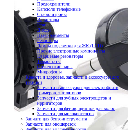
Предохранители
Капсюли телефонные
Стабилитроны
Варисторы
Реле
Диоды
Пьезо элементы
Резисторы
Лампы подсветки для ЖК (LCD)
Прочие электронные компоненты
Кварцевые резонаторы
Термостаты
Оптические пары
Микрофоны
Красота и здоровье, запчасти и аксессуары для
техники
Запчасти и аксессуары для электробритв,
тримеров, эпиляторов
Запчасти для зубных электрощеток и
ирригаторов
Запчасти для фенов, щипцов для волос
Запчасти для молокоотсосов
Запчати для бензоинструмента
Запчасти для овощерезок
Запчасти для водяных насосов