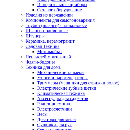
Измерительные приборы
Сетевое оборудование
Изделия из нержавейки
Компоненты для самогоноварения
Трубки (шланги) силиконовые
Шланги поливочные
Штуцеры
Керамика, керамогранит
Садовая Техника
Минимойки
Пена-клей монтажный
Фляги-бидоны
Техника для дома
Механические таймеры
Утюги и парогенераторы
Триммеры (машинки для стрижки волос)
Электрические зубные щетки
Климатическая техника
Аксессуары для гаджетов
Радиоприемники
Электросчетчики
Весы
Дозаторы для мыла
Сушилки для рук
Фены настенные