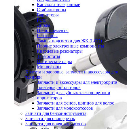
Капсюли телефонные
Стабилитроны
Варисторы
Реле
Диоды
Пьезо элементы
Резисторы
Лампы подсветки для ЖК (LCD)
Прочие электронные компоненты
Кварцевые резонаторы
Термостаты
Оптические пары
Микрофоны
Красота и здоровье, запчасти и аксессуары для
техники
Запчасти и аксессуары для электробритв,
тримеров, эпиляторов
Запчасти для зубных электрощеток и
ирригаторов
Запчасти для фенов, щипцов для волос
Запчасти для молокоотсосов
Запчати для бензоинструмента
Запчасти для овощерезок
Запчасти для водяных насосов