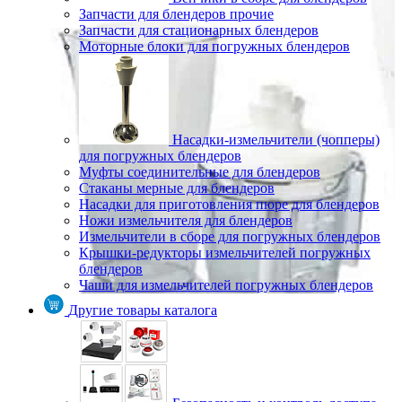
Запчасти для блендеров прочие
Запчасти для стационарных блендеров
Моторные блоки для погружных блендеров
Насадки-измельчители (чопперы)
для погружных блендеров
Муфты соединительные для блендеров
Стаканы мерные для блендеров
Насадки для приготовления пюре для блендеров
Ножи измельчителя для блендеров
Измельчители в сборе для погружных блендеров
Крышки-редукторы измельчителей погружных
блендеров
Чаши для измельчителей погружных блендеров
Другие товары каталога