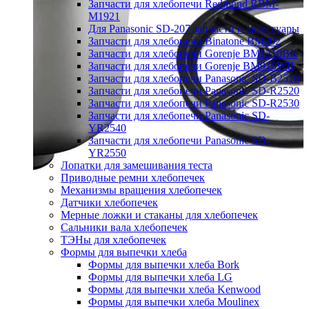
Запчасти для хлебопечи Redmond RBM-
M1921
Для Panasonic SD-207 запчасти и аксессуары
Запчасти для хлебопечи Binatone BM202
Запчасти для хлебопечи Gorenje BM1210BK
Запчасти для хлебопечи Gorenje BM910WII
Запчасти для хлебопечи Panasonic SD-B2510
Запчасти для хлебопечи Panasonic SD-R2520
Запчасти для хлебопечи Panasonic SD-R2530
Запчасти для хлебопечи Panasonic SD-
YR2540
Запчасти для хлебопечи Panasonic SD-
YR2550
Лопатки для замешивания теста
Приводные ремни хлебопечек
Механизмы вращения хлебопечек
Датчики хлебопечек
Мерные ложки и стаканы для хлебопечек
Сальники вала хлебопечек
ТЭНы для хлебопечек
Формы для выпечки хлеба
Формы для выпечки хлеба Bork
Формы для выпечки хлеба LG
Формы для выпечки хлеба Kenwood
Формы для выпечки хлеба Moulinex