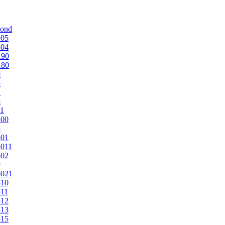
mond
505
504
190
180
0
5
1
5
1
500
3
501
011
502
9
5021
510
11
512
513
515