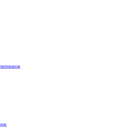
льтиварок
рок