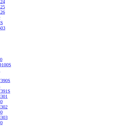
524
525
526
0
2S
503
0
D100S
2
F390S
3
F391S
M301
40
M302
50
M303
70