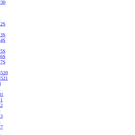
230
2
22S
23S
24S
25S
26S
27S
4520
4521
3
5
31
51
52
6
53
6
27
1