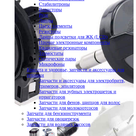
Стабилитроны
Варисторы
Реле
Диоды
Пьезо элементы
Резисторы
Лампы подсветки для ЖК (LCD)
Прочие электронные компоненты
Кварцевые резонаторы
Термостаты
Оптические пары
Микрофоны
Красота и здоровье, запчасти и аксессуары для
техники
Запчасти и аксессуары для электробритв,
тримеров, эпиляторов
Запчасти для зубных электрощеток и
ирригаторов
Запчасти для фенов, щипцов для волос
Запчасти для молокоотсосов
Запчати для бензоинструмента
Запчасти для овощерезок
Запчасти для водяных насосов