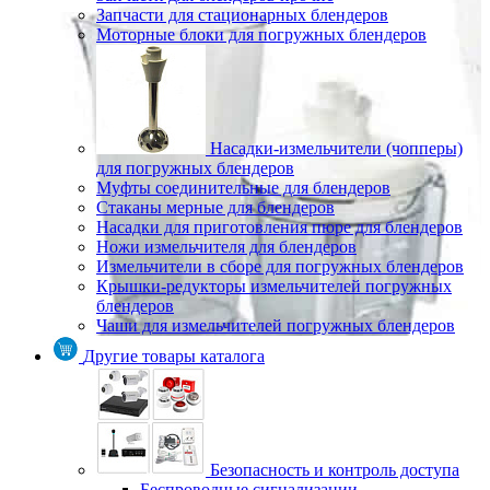
Запчасти для стационарных блендеров
Моторные блоки для погружных блендеров
Насадки-измельчители (чопперы)
для погружных блендеров
Муфты соединительные для блендеров
Стаканы мерные для блендеров
Насадки для приготовления пюре для блендеров
Ножи измельчителя для блендеров
Измельчители в сборе для погружных блендеров
Крышки-редукторы измельчителей погружных
блендеров
Чаши для измельчителей погружных блендеров
Другие товары каталога
Безопасность и контроль доступа
Беспроводные сигнализации