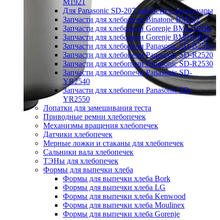
M1921
Для Panasonic SD-207 запчасти и аксессуары
Запчасти для хлебопечи Binatone BM202
Запчасти для хлебопечи Gorenje BM1210BK
Запчасти для хлебопечи Gorenje BM910WII
Запчасти для хлебопечи Panasonic SD-B2510
Запчасти для хлебопечи Panasonic SD-R2520
Запчасти для хлебопечи Panasonic SD-R2530
Запчасти для хлебопечи Panasonic SD-
YR2540
Запчасти для хлебопечи Panasonic SD-
YR2550
Лопатки для замешивания теста
Приводные ремни хлебопечек
Механизмы вращения хлебопечек
Датчики хлебопечек
Мерные ложки и стаканы для хлебопечек
Сальники вала хлебопечек
ТЭНы для хлебопечек
Формы для выпечки хлеба
Формы для выпечки хлеба Bork
Формы для выпечки хлеба LG
Формы для выпечки хлеба Kenwood
Формы для выпечки хлеба Moulinex
Формы для выпечки хлеба Gorenje