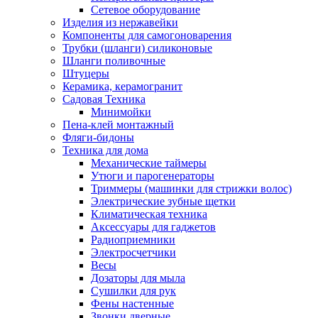
Сетевое оборудование
Изделия из нержавейки
Компоненты для самогоноварения
Трубки (шланги) силиконовые
Шланги поливочные
Штуцеры
Керамика, керамогранит
Садовая Техника
Минимойки
Пена-клей монтажный
Фляги-бидоны
Техника для дома
Механические таймеры
Утюги и парогенераторы
Триммеры (машинки для стрижки волос)
Электрические зубные щетки
Климатическая техника
Аксессуары для гаджетов
Радиоприемники
Электросчетчики
Весы
Дозаторы для мыла
Сушилки для рук
Фены настенные
Звонки дверные