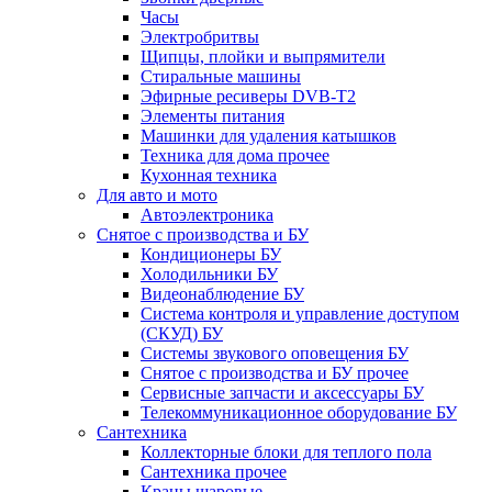
Часы
Электробритвы
Щипцы, плойки и выпрямители
Стиральные машины
Эфирные ресиверы DVB-T2
Элементы питания
Машинки для удаления катышков
Техника для дома прочее
Кухонная техника
Для авто и мото
Автоэлектроника
Снятое с производства и БУ
Кондиционеры БУ
Холодильники БУ
Видеонаблюдение БУ
Система контроля и управление доступом
(СКУД) БУ
Системы звукового оповещения БУ
Снятое с производства и БУ прочее
Сервисные запчасти и аксессуары БУ
Телекоммуникационное оборудование БУ
Сантехника
Коллекторные блоки для теплого пола
Сантехника прочее
Краны шаровые