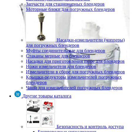
Запчасти для стационарных блендеров
Моторные блоки для погружных блендеров
Насадки-измельчители (чопперы)
для погружных блендеров
Муфты соединительные для блендеров
Стаканы мерные для блендеров
Насадки для приготовления пюре для блендеров
Ножи измельчителя для блендеров
Измельчители в сборе для погружных блендеров
Крышки-редукторы измельчителей погружных
блендеров
Чаши для измельчителей погружных блендеров
Другие товары каталога
Безопасность и контроль доступа
Беспроводные сигнализации