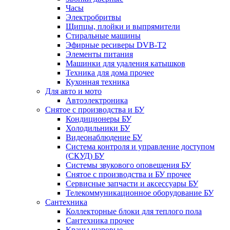
Часы
Электробритвы
Щипцы, плойки и выпрямители
Стиральные машины
Эфирные ресиверы DVB-T2
Элементы питания
Машинки для удаления катышков
Техника для дома прочее
Кухонная техника
Для авто и мото
Автоэлектроника
Снятое с производства и БУ
Кондиционеры БУ
Холодильники БУ
Видеонаблюдение БУ
Система контроля и управление доступом
(СКУД) БУ
Системы звукового оповещения БУ
Снятое с производства и БУ прочее
Сервисные запчасти и аксессуары БУ
Телекоммуникационное оборудование БУ
Сантехника
Коллекторные блоки для теплого пола
Сантехника прочее
Краны шаровые