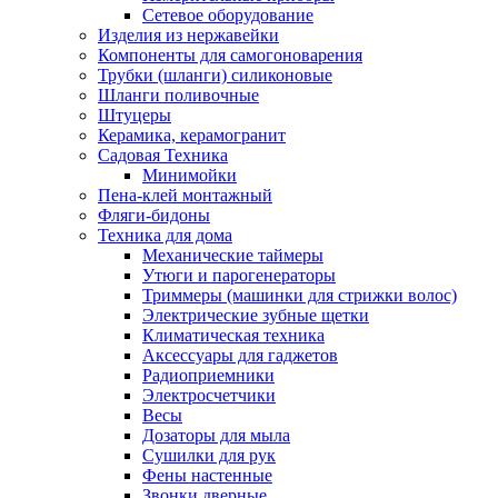
Сетевое оборудование
Изделия из нержавейки
Компоненты для самогоноварения
Трубки (шланги) силиконовые
Шланги поливочные
Штуцеры
Керамика, керамогранит
Садовая Техника
Минимойки
Пена-клей монтажный
Фляги-бидоны
Техника для дома
Механические таймеры
Утюги и парогенераторы
Триммеры (машинки для стрижки волос)
Электрические зубные щетки
Климатическая техника
Аксессуары для гаджетов
Радиоприемники
Электросчетчики
Весы
Дозаторы для мыла
Сушилки для рук
Фены настенные
Звонки дверные