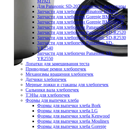
M1921
Для Panasonic SD-207 запчасти и аксессуары
Запчасти для хлебопечи Binatone BM202
Запчасти для хлебопечи Gorenje BM1210BK
Запчасти для хлебопечи Gorenje BM910WII
Запчасти для хлебопечи Panasonic SD-B2510
Запчасти для хлебопечи Panasonic SD-R2520
Запчасти для хлебопечи Panasonic SD-R2530
Запчасти для хлебопечи Panasonic SD-
YR2540
Запчасти для хлебопечи Panasonic SD-
YR2550
Лопатки для замешивания теста
Приводные ремни хлебопечек
Механизмы вращения хлебопечек
Датчики хлебопечек
Мерные ложки и стаканы для хлебопечек
Сальники вала хлебопечек
ТЭНы для хлебопечек
Формы для выпечки хлеба
Формы для выпечки хлеба Bork
Формы для выпечки хлеба LG
Формы для выпечки хлеба Kenwood
Формы для выпечки хлеба Moulinex
Формы для выпечки хлеба Gorenje