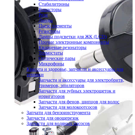
Стабилитроны
Варисторы
Реле
Диоды
Пьезо элементы
Резисторы
Лампы подсветки для ЖК (LCD)
Прочие электронные компоненты
Кварцевые резонаторы
Термостаты
Оптические пары
Микрофоны
Красота и здоровье, запчасти и аксессуары для
техники
Запчасти и аксессуары для электробритв,
тримеров, эпиляторов
Запчасти для зубных электрощеток и
ирригаторов
Запчасти для фенов, щипцов для волос
Запчасти для молокоотсосов
Запчати для бензоинструмента
Запчасти для овощерезок
Запчасти для водяных насосов