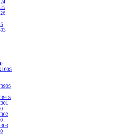
524
525
526
0
2S
503
0
D100S
2
F390S
3
F391S
M301
40
M302
50
M303
70