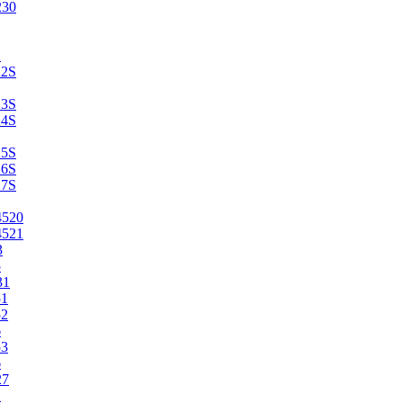
230
2
22S
23S
24S
25S
26S
27S
4520
4521
3
5
31
51
52
6
53
6
27
1