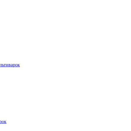
льтиварок
рок