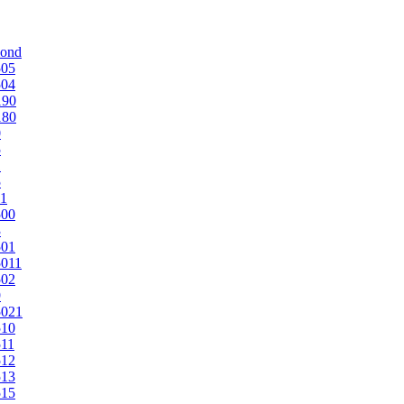
mond
505
504
190
180
0
5
1
5
1
500
3
501
011
502
9
5021
510
11
512
513
515