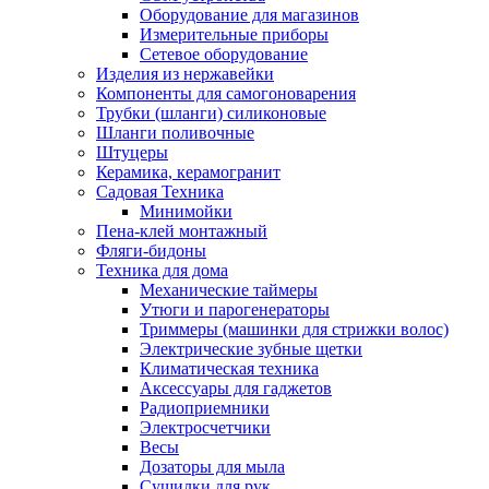
Оборудование для магазинов
Измерительные приборы
Сетевое оборудование
Изделия из нержавейки
Компоненты для самогоноварения
Трубки (шланги) силиконовые
Шланги поливочные
Штуцеры
Керамика, керамогранит
Садовая Техника
Минимойки
Пена-клей монтажный
Фляги-бидоны
Техника для дома
Механические таймеры
Утюги и парогенераторы
Триммеры (машинки для стрижки волос)
Электрические зубные щетки
Климатическая техника
Аксессуары для гаджетов
Радиоприемники
Электросчетчики
Весы
Дозаторы для мыла
Сушилки для рук