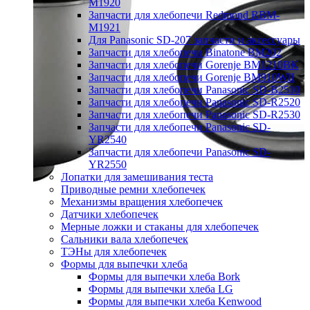
M1920
Запчасти для хлебопечи Redmond RBM-
M1921
Для Panasonic SD-207 запчасти и аксессуары
Запчасти для хлебопечи Binatone BM202
Запчасти для хлебопечи Gorenje BM1210BK
Запчасти для хлебопечи Gorenje BM910WII
Запчасти для хлебопечи Panasonic SD-B2510
Запчасти для хлебопечи Panasonic SD-R2520
Запчасти для хлебопечи Panasonic SD-R2530
Запчасти для хлебопечи Panasonic SD-
YR2540
Запчасти для хлебопечи Panasonic SD-
YR2550
Лопатки для замешивания теста
Приводные ремни хлебопечек
Механизмы вращения хлебопечек
Датчики хлебопечек
Мерные ложки и стаканы для хлебопечек
Сальники вала хлебопечек
ТЭНы для хлебопечек
Формы для выпечки хлеба
Формы для выпечки хлеба Bork
Формы для выпечки хлеба LG
Формы для выпечки хлеба Kenwood