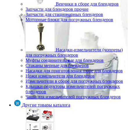
Венчики в сборе для блендеров
Запчасти для блендеров прочие
Запчасти для стационарных блендеров
Моторные блоки для погружных блендеров
Насадки-измельчители (чопперы)
для погружных блендеров
Муфты соединительные для блендеров
Стаканы мерные для блендеров
Насадки для приготовления пюре для блендеров
Ножи измельчителя для блендеров
Измельчители в сборе для погружных блендеров
Крышки-редукторы измельчителей погружных
блендеров
Чаши для измельчителей погружных блендеров
Другие товары каталога