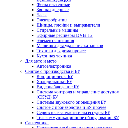
Фены настенные
Звонки дверные
Часы
Электробритвы
Щипцы, плойки и выпрямители
Стиральные машины
Эфирные ресиверы DVB-T2
Элементы питания
Машинки для удаления катышков
Техника для дома прочее
Кухонная техника
Для авто и мото
Автоэлектроника
Снятое с производства и БУ
Кондиционеры БУ
Холодильники БУ
Видеонаблюдение БУ
Система контроля и управление доступом
(СКУД) БУ
Системы звукового оповещения БУ
Снятое с производства и БУ прочее
Сервисные запчасти и аксессуары БУ
Телекоммуникационное оборудование БУ
Сантехника
Коллекторные блоки для теплого пола