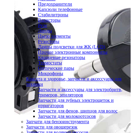
Предохранители
Капсюли телефонные
Стабилитроны
Варисторы
Реле
Диоды
Пьезо элементы
Резисторы
Лампы подсветки для ЖК (LCD)
Прочие электронные компоненты
Кварцевые резонаторы
Термостаты
Оптические пары
Микрофоны
Красота и здоровье, запчасти и аксессуары для
техники
Запчасти и аксессуары для электробритв,
тримеров, эпиляторов
Запчасти для зубных электрощеток и
ирригаторов
Запчасти для фенов, щипцов для волос
Запчасти для молокоотсосов
Запчати для бензоинструмента
Запчасти для овощерезок
Запчасти для водяных насосов