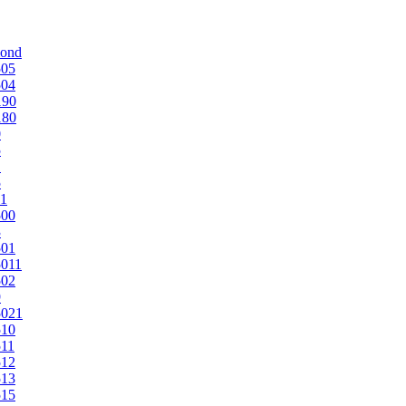
mond
505
504
190
180
0
5
1
5
1
500
3
501
011
502
9
5021
510
11
512
513
515