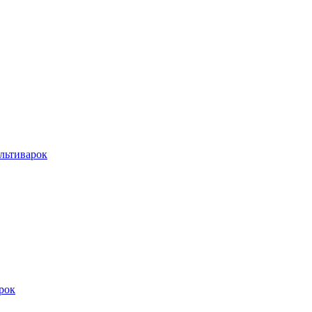
льтиварок
рок