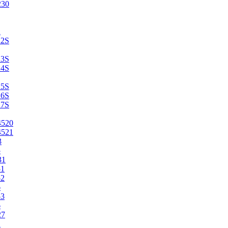
230
2
22S
23S
24S
25S
26S
27S
4520
4521
3
5
31
51
52
6
53
6
27
1