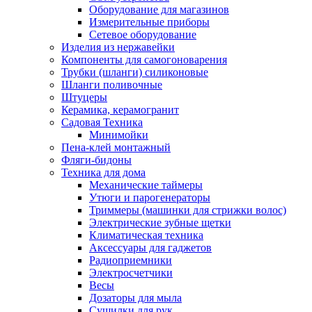
Оборудование для магазинов
Измерительные приборы
Сетевое оборудование
Изделия из нержавейки
Компоненты для самогоноварения
Трубки (шланги) силиконовые
Шланги поливочные
Штуцеры
Керамика, керамогранит
Садовая Техника
Минимойки
Пена-клей монтажный
Фляги-бидоны
Техника для дома
Механические таймеры
Утюги и парогенераторы
Триммеры (машинки для стрижки волос)
Электрические зубные щетки
Климатическая техника
Аксессуары для гаджетов
Радиоприемники
Электросчетчики
Весы
Дозаторы для мыла
Сушилки для рук