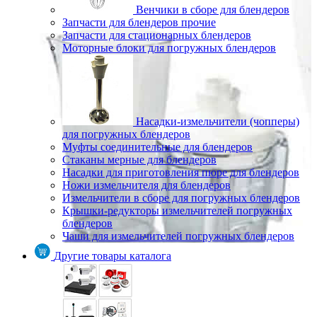
Венчики в сборе для блендеров
Запчасти для блендеров прочие
Запчасти для стационарных блендеров
Моторные блоки для погружных блендеров
Насадки-измельчители (чопперы)
для погружных блендеров
Муфты соединительные для блендеров
Стаканы мерные для блендеров
Насадки для приготовления пюре для блендеров
Ножи измельчителя для блендеров
Измельчители в сборе для погружных блендеров
Крышки-редукторы измельчителей погружных
блендеров
Чаши для измельчителей погружных блендеров
Другие товары каталога