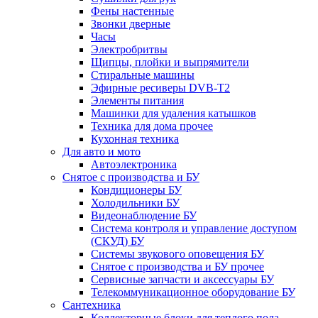
Фены настенные
Звонки дверные
Часы
Электробритвы
Щипцы, плойки и выпрямители
Стиральные машины
Эфирные ресиверы DVB-T2
Элементы питания
Машинки для удаления катышков
Техника для дома прочее
Кухонная техника
Для авто и мото
Автоэлектроника
Снятое с производства и БУ
Кондиционеры БУ
Холодильники БУ
Видеонаблюдение БУ
Система контроля и управление доступом
(СКУД) БУ
Системы звукового оповещения БУ
Снятое с производства и БУ прочее
Сервисные запчасти и аксессуары БУ
Телекоммуникационное оборудование БУ
Сантехника
Коллекторные блоки для теплого пола