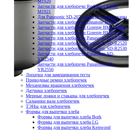
M1920
Запчасти для хлебопечи Redmond RBM-
M1921
Для Panasonic SD-207 запчасти и аксессуары
Запчасти для хлебопечи Binatone BM202
Запчасти для хлебопечи Gorenje BM1210BK
Запчасти для хлебопечи Gorenje BM910WII
Запчасти для хлебопечи Panasonic SD-B2510
Запчасти для хлебопечи Panasonic SD-R2520
Запчасти для хлебопечи Panasonic SD-R2530
Запчасти для хлебопечи Panasonic SD-
YR2540
Запчасти для хлебопечи Panasonic SD-
YR2550
Лопатки для замешивания теста
Приводные ремни хлебопечек
Механизмы вращения хлебопечек
Датчики хлебопечек
Мерные ложки и стаканы для хлебопечек
Сальники вала хлебопечек
ТЭНы для хлебопечек
Формы для выпечки хлеба
Формы для выпечки хлеба Bork
Формы для выпечки хлеба LG
Формы для выпечки хлеба Kenwood