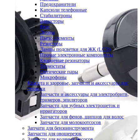
Предохранители
Капсюли телефонные
Стабилитроны
Варисторы
Реле
Диоды
Пьезо элементы
Резисторы
Лампы подсветки для ЖК (LCD)
Прочие электронные компоненты
Кварцевые резонаторы
Термостаты
Оптические пары
Микрофоны
Красота и здоровье, запчасти и аксессуары для
техники
Запчасти и аксессуары для электробритв,
тримеров, эпиляторов
Запчасти для зубных электрощеток и
ирригаторов
Запчасти для фенов, щипцов для волос
Запчасти для молокоотсосов
Запчати для бензоинструмента
Запчасти для овощерезок
Запчасти для водяных насосов