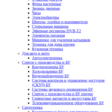
Фены настенные
Звонки дверные
Часы
Электробритвы
Щипцы, плойки и выпрямители
Стиральные машины
Эфирные ресиверы DVB-T2
Элементы питания
Машинки для удаления катышков
Техника для дома прочее
Кухонная техника
Для авто и мото
Автоэлектроника
Снятое с производства и БУ
Кондиционеры БУ
Холодильники БУ
Видеонаблюдение БУ
Система контроля и управление доступом
(СКУД) БУ
Системы звукового оповещения БУ
Снятое с производства и БУ прочее
Сервисные запчасти и аксессуары БУ
Телекоммуникационное оборудование БУ
Сантехника
Коллекторные блоки для теплого пола