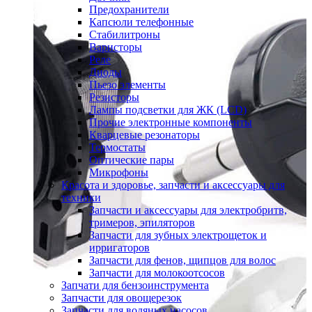
Предохранители
Капсюли телефонные
Стабилитроны
Варисторы
Реле
Диоды
Пьезо элементы
Резисторы
Лампы подсветки для ЖК (LCD)
Прочие электронные компоненты
Кварцевые резонаторы
Термостаты
Оптические пары
Микрофоны
Красота и здоровье, запчасти и аксессуары для
техники
Запчасти и аксессуары для электробритв,
тримеров, эпиляторов
Запчасти для зубных электрощеток и
ирригаторов
Запчасти для фенов, щипцов для волос
Запчасти для молокоотсосов
Запчати для бензоинструмента
Запчасти для овощерезок
Запчасти для водяных насосов