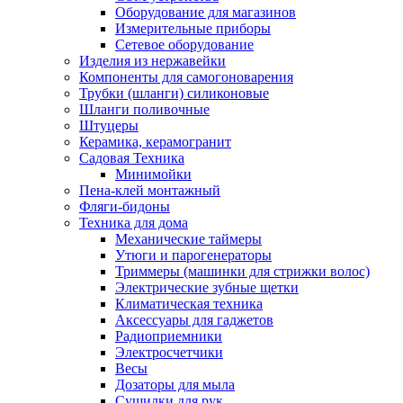
Оборудование для магазинов
Измерительные приборы
Сетевое оборудование
Изделия из нержавейки
Компоненты для самогоноварения
Трубки (шланги) силиконовые
Шланги поливочные
Штуцеры
Керамика, керамогранит
Садовая Техника
Минимойки
Пена-клей монтажный
Фляги-бидоны
Техника для дома
Механические таймеры
Утюги и парогенераторы
Триммеры (машинки для стрижки волос)
Электрические зубные щетки
Климатическая техника
Аксессуары для гаджетов
Радиоприемники
Электросчетчики
Весы
Дозаторы для мыла
Сушилки для рук