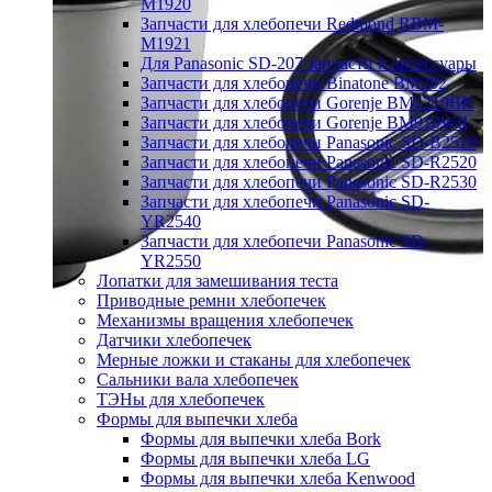
M1920
Запчасти для хлебопечи Redmond RBM-
M1921
Для Panasonic SD-207 запчасти и аксессуары
Запчасти для хлебопечи Binatone BM202
Запчасти для хлебопечи Gorenje BM1210BK
Запчасти для хлебопечи Gorenje BM910WII
Запчасти для хлебопечи Panasonic SD-B2510
Запчасти для хлебопечи Panasonic SD-R2520
Запчасти для хлебопечи Panasonic SD-R2530
Запчасти для хлебопечи Panasonic SD-
YR2540
Запчасти для хлебопечи Panasonic SD-
YR2550
Лопатки для замешивания теста
Приводные ремни хлебопечек
Механизмы вращения хлебопечек
Датчики хлебопечек
Мерные ложки и стаканы для хлебопечек
Сальники вала хлебопечек
ТЭНы для хлебопечек
Формы для выпечки хлеба
Формы для выпечки хлеба Bork
Формы для выпечки хлеба LG
Формы для выпечки хлеба Kenwood