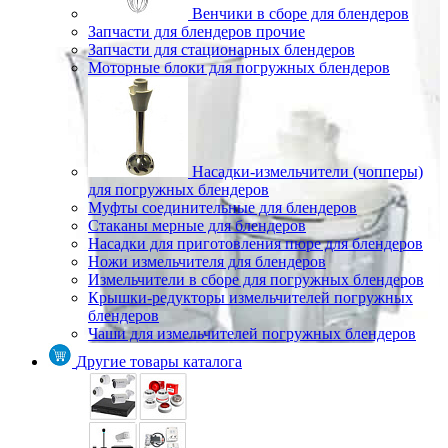
Венчики в сборе для блендеров
Запчасти для блендеров прочие
Запчасти для стационарных блендеров
Моторные блоки для погружных блендеров
Насадки-измельчители (чопперы)
для погружных блендеров
Муфты соединительные для блендеров
Стаканы мерные для блендеров
Насадки для приготовления пюре для блендеров
Ножи измельчителя для блендеров
Измельчители в сборе для погружных блендеров
Крышки-редукторы измельчителей погружных
блендеров
Чаши для измельчителей погружных блендеров
Другие товары каталога