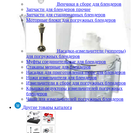
Венчики в сборе для блендеров
Запчасти для блендеров прочие
Запчасти для стационарных блендеров
Моторные блоки для погружных блендеров
Насадки-измельчители (чопперы)
для погружных блендеров
Муфты соединительные для блендеров
Стаканы мерные для блендеров
Насадки для приготовления пюре для блендеров
Ножи измельчителя для блендеров
Измельчители в сборе для погружных блендеров
Крышки-редукторы измельчителей погружных
блендеров
Чаши для измельчителей погружных блендеров
Другие товары каталога