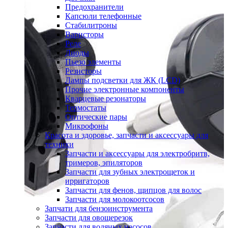
Предохранители
Капсюли телефонные
Стабилитроны
Варисторы
Реле
Диоды
Пьезо элементы
Резисторы
Лампы подсветки для ЖК (LCD)
Прочие электронные компоненты
Кварцевые резонаторы
Термостаты
Оптические пары
Микрофоны
Красота и здоровье, запчасти и аксессуары для
техники
Запчасти и аксессуары для электробритв,
тримеров, эпиляторов
Запчасти для зубных электрощеток и
ирригаторов
Запчасти для фенов, щипцов для волос
Запчасти для молокоотсосов
Запчати для бензоинструмента
Запчасти для овощерезок
Запчасти для водяных насосов