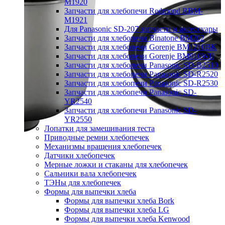
M1920
Запчасти для хлебопечи Redmond RBM-
M1921
Для Panasonic SD-207 запчасти и аксессуары
Запчасти для хлебопечи Binatone BM202
Запчасти для хлебопечи Gorenje BM1210BK
Запчасти для хлебопечи Gorenje BM910WII
Запчасти для хлебопечи Panasonic SD-B2510
Запчасти для хлебопечи Panasonic SD-R2520
Запчасти для хлебопечи Panasonic SD-R2530
Запчасти для хлебопечи Panasonic SD-
YR2540
Запчасти для хлебопечи Panasonic SD-
YR2550
Лопатки для замешивания теста
Приводные ремни хлебопечек
Механизмы вращения хлебопечек
Датчики хлебопечек
Мерные ложки и стаканы для хлебопечек
Сальники вала хлебопечек
ТЭНы для хлебопечек
Формы для выпечки хлеба
Формы для выпечки хлеба Bork
Формы для выпечки хлеба LG
Формы для выпечки хлеба Kenwood