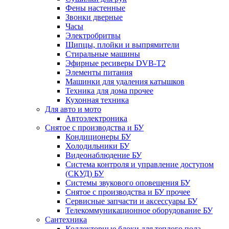
Фены настенные
Звонки дверные
Часы
Электробритвы
Щипцы, плойки и выпрямители
Стиральные машины
Эфирные ресиверы DVB-T2
Элементы питания
Машинки для удаления катышков
Техника для дома прочее
Кухонная техника
Для авто и мото
Автоэлектроника
Снятое с производства и БУ
Кондиционеры БУ
Холодильники БУ
Видеонаблюдение БУ
Система контроля и управление доступом
(СКУД) БУ
Системы звукового оповещения БУ
Снятое с производства и БУ прочее
Сервисные запчасти и аксессуары БУ
Телекоммуникационное оборудование БУ
Сантехника
Коллекторные блоки для теплого пола