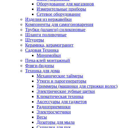
Оборудование для магазинов
Измерительные приборы
Сетевое оборудование
Изделия из нержавейки
Компоненты для самогоноварения
Трубки (шланги) силиконовые
Шланги поливочные
Штуцеры
Керамика, керамогранит
Садовая Техника
Минимойки
Пена-клей монтажный
Фляги-бидоны
Техника для дома
Механические таймеры
Утюги и парогенераторы
Триммеры (машинки для стрижки волос)
Электрические зубные щетки
Климатическая техника
Аксессуары для гаджетов
Радиоприемники
Электросчетчики
Весы
Дозаторы для мыла
Сушилки для рук