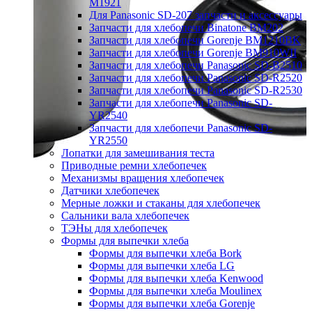
M1921
Для Panasonic SD-207 запчасти и аксессуары
Запчасти для хлебопечи Binatone BM202
Запчасти для хлебопечи Gorenje BM1210BK
Запчасти для хлебопечи Gorenje BM910WII
Запчасти для хлебопечи Panasonic SD-B2510
Запчасти для хлебопечи Panasonic SD-R2520
Запчасти для хлебопечи Panasonic SD-R2530
Запчасти для хлебопечи Panasonic SD-
YR2540
Запчасти для хлебопечи Panasonic SD-
YR2550
Лопатки для замешивания теста
Приводные ремни хлебопечек
Механизмы вращения хлебопечек
Датчики хлебопечек
Мерные ложки и стаканы для хлебопечек
Сальники вала хлебопечек
ТЭНы для хлебопечек
Формы для выпечки хлеба
Формы для выпечки хлеба Bork
Формы для выпечки хлеба LG
Формы для выпечки хлеба Kenwood
Формы для выпечки хлеба Moulinex
Формы для выпечки хлеба Gorenje