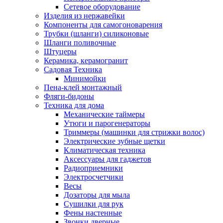
Сетевое оборудование
Изделия из нержавейки
Компоненты для самогоноварения
Трубки (шланги) силиконовые
Шланги поливочные
Штуцеры
Керамика, керамогранит
Садовая Техника
Минимойки
Пена-клей монтажный
Фляги-бидоны
Техника для дома
Механические таймеры
Утюги и парогенераторы
Триммеры (машинки для стрижки волос)
Электрические зубные щетки
Климатическая техника
Аксессуары для гаджетов
Радиоприемники
Электросчетчики
Весы
Дозаторы для мыла
Сушилки для рук
Фены настенные
Звонки дверные