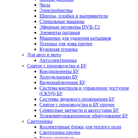
Часы
Электробритвы
Щипцы, плойки и выпрямители
Стиральные машины
Эфирные ресиверы DVB-T2
Элементы питания
Машинки для удаления катышков
Техника для дома прочее
Кухонная техника
Для авто и мото
Автоэлектроника
Снятое с производства и БУ
Кондиционеры БУ
Холодильники БУ
Видеонаблюдение БУ
Система контроля и управление доступом
(СКУД) БУ
Системы звукового оповещения БУ
Снятое с производства и БУ прочее
Сервисные запчасти и аксессуары БУ
Телекоммуникационное оборудование БУ
Сантехника
Коллекторные блоки для теплого пола
Сантехника прочее
Краны шаровые