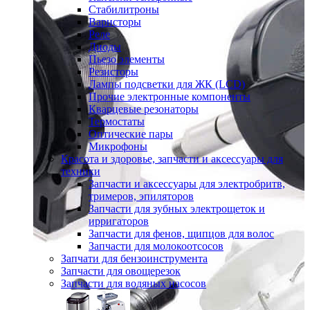
Стабилитроны
Варисторы
Реле
Диоды
Пьезо элементы
Резисторы
Лампы подсветки для ЖК (LCD)
Прочие электронные компоненты
Кварцевые резонаторы
Термостаты
Оптические пары
Микрофоны
Красота и здоровье, запчасти и аксессуары для
техники
Запчасти и аксессуары для электробритв,
тримеров, эпиляторов
Запчасти для зубных электрощеток и
ирригаторов
Запчасти для фенов, щипцов для волос
Запчасти для молокоотсосов
Запчати для бензоинструмента
Запчасти для овощерезок
Запчасти для водяных насосов