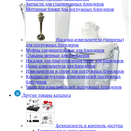
Запчасти для стационарных блендеров
Моторные блоки для погружных блендеров
Насадки-измельчители (чопперы)
для погружных блендеров
Муфты соединительные для блендеров
Стаканы мерные для блендеров
Насадки для приготовления пюре для блендеров
Ножи измельчителя для блендеров
Измельчители в сборе для погружных блендеров
Крышки-редукторы измельчителей погружных
блендеров
Чаши для измельчителей погружных блендеров
Другие товары каталога
Безопасность и контроль доступа
Беспроводные сигнализации