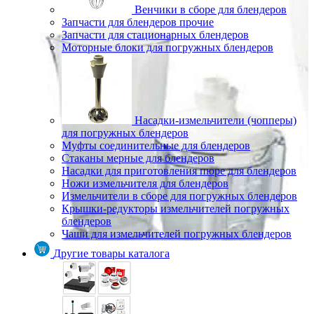
Венчики в сборе для блендеров
Запчасти для блендеров прочие
Запчасти для стационарных блендеров
Моторные блоки для погружных блендеров
Насадки-измельчители (чопперы)
для погружных блендеров
Муфты соединительные для блендеров
Стаканы мерные для блендеров
Насадки для приготовления пюре для блендеров
Ножи измельчителя для блендеров
Измельчители в сборе для погружных блендеров
Крышки-редукторы измельчителей погружных
блендеров
Чаши для измельчителей погружных блендеров
Другие товары каталога