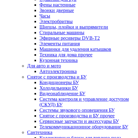
Фены настенные
Звонки дверные
Часы
Электробритвы
Щипцы, плойки и выпрямители
Стиральные машины
Эфирные ресиверы DVB-T2
Элементы питания
Машинки для удаления катышков
Техника для дома прочее
Кухонная техника
Для авто и мото
Автоэлектроника
Снятое с производства и БУ
Кондиционеры БУ
Холодильники БУ
Видеонаблюдение БУ
Система контроля и управление доступом
(СКУД) БУ
Системы звукового оповещения БУ
Снятое с производства и БУ прочее
Сервисные запчасти и аксессуары БУ
Телекоммуникационное оборудование БУ
Сантехника
Коллекторные блоки для теплого пола