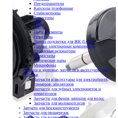
Предохранители
Капсюли телефонные
Стабилитроны
Варисторы
Реле
Диоды
Пьезо элементы
Резисторы
Лампы подсветки для ЖК (LCD)
Прочие электронные компоненты
Кварцевые резонаторы
Термостаты
Оптические пары
Микрофоны
Красота и здоровье, запчасти и аксессуары для
техники
Запчасти и аксессуары для электробритв,
тримеров, эпиляторов
Запчасти для зубных электрощеток и
ирригаторов
Запчасти для фенов, щипцов для волос
Запчасти для молокоотсосов
Запчати для бензоинструмента
Запчасти для овощерезок
Запчасти для водяных насосов