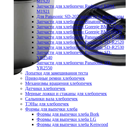
M1920
Запчасти для хлебопечи Redmond RBM-
M1921
Для Panasonic SD-207 запчасти и аксессуары
Запчасти для хлебопечи Binatone BM202
Запчасти для хлебопечи Gorenje BM1210BK
Запчасти для хлебопечи Gorenje BM910WII
Запчасти для хлебопечи Panasonic SD-B2510
Запчасти для хлебопечи Panasonic SD-R2520
Запчасти для хлебопечи Panasonic SD-R2530
Запчасти для хлебопечи Panasonic SD-
YR2540
Запчасти для хлебопечи Panasonic SD-
YR2550
Лопатки для замешивания теста
Приводные ремни хлебопечек
Механизмы вращения хлебопечек
Датчики хлебопечек
Мерные ложки и стаканы для хлебопечек
Сальники вала хлебопечек
ТЭНы для хлебопечек
Формы для выпечки хлеба
Формы для выпечки хлеба Bork
Формы для выпечки хлеба LG
Формы для выпечки хлеба Kenwood