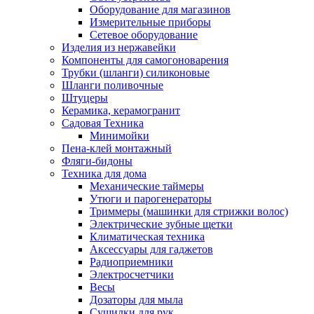
Оборудование для магазинов
Измерительные приборы
Сетевое оборудование
Изделия из нержавейки
Компоненты для самогоноварения
Трубки (шланги) силиконовые
Шланги поливочные
Штуцеры
Керамика, керамогранит
Садовая Техника
Минимойки
Пена-клей монтажный
Фляги-бидоны
Техника для дома
Механические таймеры
Утюги и парогенераторы
Триммеры (машинки для стрижки волос)
Электрические зубные щетки
Климатическая техника
Аксессуары для гаджетов
Радиоприемники
Электросчетчики
Весы
Дозаторы для мыла
Сушилки для рук