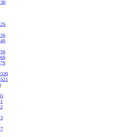
230
2
22S
23S
24S
25S
26S
27S
4520
4521
3
5
31
51
52
6
53
6
27
1