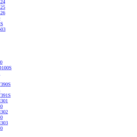
524
525
526
0
2S
503
0
D100S
2
F390S
3
F391S
M301
40
M302
50
M303
70