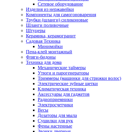
Сетевое оборудование
Изделия из нержавейки
Компоненты для самогоноварения
Трубки (шланги) силиконовые
Шланги поливочные
Штуцеры
Керамика, керамогранит
Садовая Техника
Минимойки
Пена-клей монтажный
Фляги-бидоны
Техника для дома
Механические таймеры
Утюги и парогенераторы
Триммеры (машинки для стрижки волос)
Электрические зубные щетки
Климатическая техника
Аксессуары для гаджетов
Радиоприемники
Электросчетчики
Весы
Дозаторы для мыла
Сушилки для рук
Фены настенные
Звонки дверные