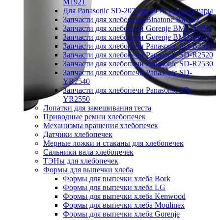
M1921
Для Panasonic SD-207 запчасти и аксессуары
Запчасти для хлебопечи Binatone BM202
Запчасти для хлебопечи Gorenje BM1210BK
Запчасти для хлебопечи Gorenje BM910WII
Запчасти для хлебопечи Panasonic SD-B2510
Запчасти для хлебопечи Panasonic SD-R2520
Запчасти для хлебопечи Panasonic SD-R2530
Запчасти для хлебопечи Panasonic SD-
YR2540
Запчасти для хлебопечи Panasonic SD-
YR2550
Лопатки для замешивания теста
Приводные ремни хлебопечек
Механизмы вращения хлебопечек
Датчики хлебопечек
Мерные ложки и стаканы для хлебопечек
Сальники вала хлебопечек
ТЭНы для хлебопечек
Формы для выпечки хлеба
Формы для выпечки хлеба Bork
Формы для выпечки хлеба LG
Формы для выпечки хлеба Kenwood
Формы для выпечки хлеба Moulinex
Формы для выпечки хлеба Gorenje