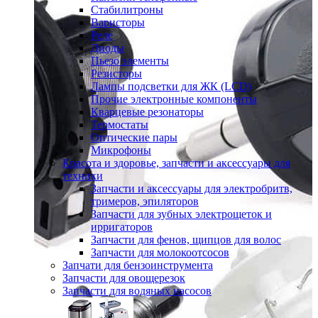
Стабилитроны
Варисторы
Реле
Диоды
Пьезо элементы
Резисторы
Лампы подсветки для ЖК (LCD)
Прочие электронные компоненты
Кварцевые резонаторы
Термостаты
Оптические пары
Микрофоны
Красота и здоровье, запчасти и аксессуары для
техники
Запчасти и аксессуары для электробритв,
тримеров, эпиляторов
Запчасти для зубных электрощеток и
ирригаторов
Запчасти для фенов, щипцов для волос
Запчасти для молокоотсосов
Запчати для бензоинструмента
Запчасти для овощерезок
Запчасти для водяных насосов