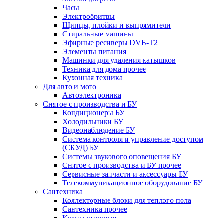
Часы
Электробритвы
Щипцы, плойки и выпрямители
Стиральные машины
Эфирные ресиверы DVB-T2
Элементы питания
Машинки для удаления катышков
Техника для дома прочее
Кухонная техника
Для авто и мото
Автоэлектроника
Снятое с производства и БУ
Кондиционеры БУ
Холодильники БУ
Видеонаблюдение БУ
Система контроля и управление доступом
(СКУД) БУ
Системы звукового оповещения БУ
Снятое с производства и БУ прочее
Сервисные запчасти и аксессуары БУ
Телекоммуникационное оборудование БУ
Сантехника
Коллекторные блоки для теплого пола
Сантехника прочее
Краны шаровые