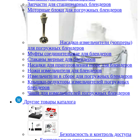
Запчасти для стационарных блендеров
Моторные блоки для погружных блендеров
Насадки-измельчители (чопперы)
для погружных блендеров
Муфты соединительные для блендеров
Стаканы мерные для блендеров
Насадки для приготовления пюре для блендеров
Ножи измельчителя для блендеров
Измельчители в сборе для погружных блендеров
Крышки-редукторы измельчителей погружных
блендеров
Чаши для измельчителей погружных блендеров
Другие товары каталога
Безопасность и контроль доступа
Беспроводные сигнализации