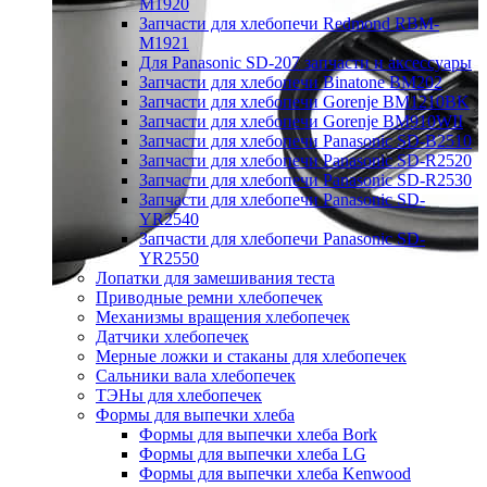
M1920
Запчасти для хлебопечи Redmond RBM-
M1921
Для Panasonic SD-207 запчасти и аксессуары
Запчасти для хлебопечи Binatone BM202
Запчасти для хлебопечи Gorenje BM1210BK
Запчасти для хлебопечи Gorenje BM910WII
Запчасти для хлебопечи Panasonic SD-B2510
Запчасти для хлебопечи Panasonic SD-R2520
Запчасти для хлебопечи Panasonic SD-R2530
Запчасти для хлебопечи Panasonic SD-
YR2540
Запчасти для хлебопечи Panasonic SD-
YR2550
Лопатки для замешивания теста
Приводные ремни хлебопечек
Механизмы вращения хлебопечек
Датчики хлебопечек
Мерные ложки и стаканы для хлебопечек
Сальники вала хлебопечек
ТЭНы для хлебопечек
Формы для выпечки хлеба
Формы для выпечки хлеба Bork
Формы для выпечки хлеба LG
Формы для выпечки хлеба Kenwood