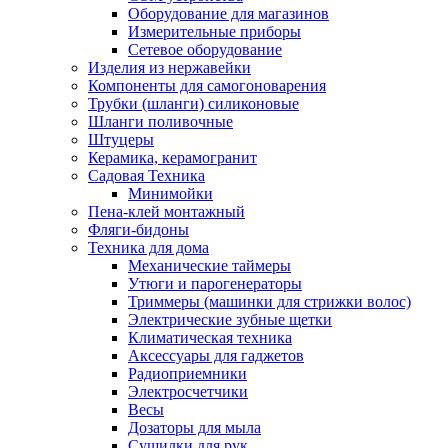
Оборудование для магазинов
Измерительные приборы
Сетевое оборудование
Изделия из нержавейки
Компоненты для самогоноварения
Трубки (шланги) силиконовые
Шланги поливочные
Штуцеры
Керамика, керамогранит
Садовая Техника
Минимойки
Пена-клей монтажный
Фляги-бидоны
Техника для дома
Механические таймеры
Утюги и парогенераторы
Триммеры (машинки для стрижки волос)
Электрические зубные щетки
Климатическая техника
Аксессуары для гаджетов
Радиоприемники
Электросчетчики
Весы
Дозаторы для мыла
Сушилки для рук