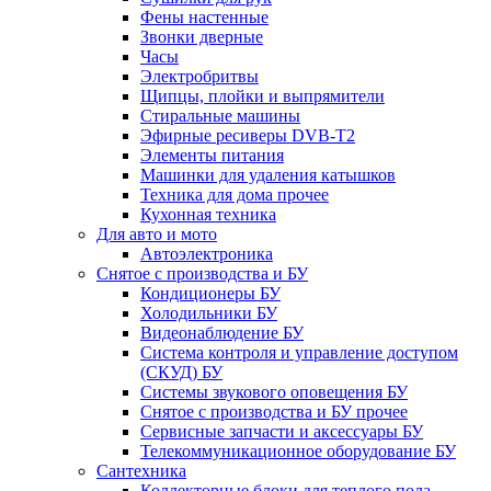
Фены настенные
Звонки дверные
Часы
Электробритвы
Щипцы, плойки и выпрямители
Стиральные машины
Эфирные ресиверы DVB-T2
Элементы питания
Машинки для удаления катышков
Техника для дома прочее
Кухонная техника
Для авто и мото
Автоэлектроника
Снятое с производства и БУ
Кондиционеры БУ
Холодильники БУ
Видеонаблюдение БУ
Система контроля и управление доступом
(СКУД) БУ
Системы звукового оповещения БУ
Снятое с производства и БУ прочее
Сервисные запчасти и аксессуары БУ
Телекоммуникационное оборудование БУ
Сантехника
Коллекторные блоки для теплого пола