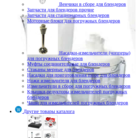
Венчики в сборе для блендеров
Запчасти для блендеров прочие
Запчасти для стационарных блендеров
Моторные блоки для погружных блендеров
Насадки-измельчители (чопперы)
для погружных блендеров
Муфты соединительные для блендеров
Стаканы мерные для блендеров
Насадки для приготовления пюре для блендеров
Ножи измельчителя для блендеров
Измельчители в сборе для погружных блендеров
Крышки-редукторы измельчителей погружных
блендеров
Чаши для измельчителей погружных блендеров
Другие товары каталога