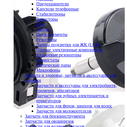
Предохранители
Капсюли телефонные
Стабилитроны
Варисторы
Реле
Диоды
Пьезо элементы
Резисторы
Лампы подсветки для ЖК (LCD)
Прочие электронные компоненты
Кварцевые резонаторы
Термостаты
Оптические пары
Микрофоны
Красота и здоровье, запчасти и аксессуары для
техники
Запчасти и аксессуары для электробритв,
тримеров, эпиляторов
Запчасти для зубных электрощеток и
ирригаторов
Запчасти для фенов, щипцов для волос
Запчасти для молокоотсосов
Запчати для бензоинструмента
Запчасти для овощерезок
Запчасти для водяных насосов