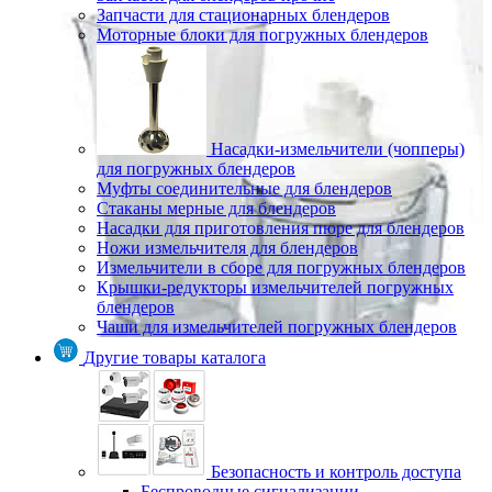
Запчасти для стационарных блендеров
Моторные блоки для погружных блендеров
Насадки-измельчители (чопперы)
для погружных блендеров
Муфты соединительные для блендеров
Стаканы мерные для блендеров
Насадки для приготовления пюре для блендеров
Ножи измельчителя для блендеров
Измельчители в сборе для погружных блендеров
Крышки-редукторы измельчителей погружных
блендеров
Чаши для измельчителей погружных блендеров
Другие товары каталога
Безопасность и контроль доступа
Беспроводные сигнализации