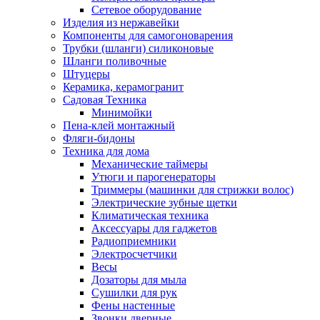
Сетевое оборудование
Изделия из нержавейки
Компоненты для самогоноварения
Трубки (шланги) силиконовые
Шланги поливочные
Штуцеры
Керамика, керамогранит
Садовая Техника
Минимойки
Пена-клей монтажный
Фляги-бидоны
Техника для дома
Механические таймеры
Утюги и парогенераторы
Триммеры (машинки для стрижки волос)
Электрические зубные щетки
Климатическая техника
Аксессуары для гаджетов
Радиоприемники
Электросчетчики
Весы
Дозаторы для мыла
Сушилки для рук
Фены настенные
Звонки дверные