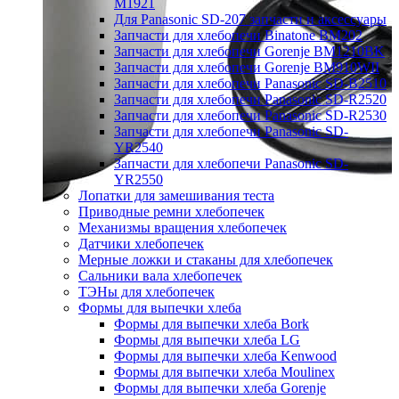
M1921
Для Panasonic SD-207 запчасти и аксессуары
Запчасти для хлебопечи Binatone BM202
Запчасти для хлебопечи Gorenje BM1210BK
Запчасти для хлебопечи Gorenje BM910WII
Запчасти для хлебопечи Panasonic SD-B2510
Запчасти для хлебопечи Panasonic SD-R2520
Запчасти для хлебопечи Panasonic SD-R2530
Запчасти для хлебопечи Panasonic SD-
YR2540
Запчасти для хлебопечи Panasonic SD-
YR2550
Лопатки для замешивания теста
Приводные ремни хлебопечек
Механизмы вращения хлебопечек
Датчики хлебопечек
Мерные ложки и стаканы для хлебопечек
Сальники вала хлебопечек
ТЭНы для хлебопечек
Формы для выпечки хлеба
Формы для выпечки хлеба Bork
Формы для выпечки хлеба LG
Формы для выпечки хлеба Kenwood
Формы для выпечки хлеба Moulinex
Формы для выпечки хлеба Gorenje