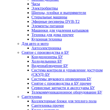
Часы
Электробритвы
Щипцы, плойки и выпрямители
Стиральные машины
Эфирные ресиверы DVB-T2
Элементы питания
Машинки для удаления катышков
Техника для дома прочее
Кухонная техника
Для авто и мото
Автоэлектроника
Снятое с производства и БУ
Кондиционеры БУ
Холодильники БУ
Видеонаблюдение БУ
Система контроля и управление доступом
(СКУД) БУ
Системы звукового оповещения БУ
Снятое с производства и БУ прочее
Сервисные запчасти и аксессуары БУ
Телекоммуникационное оборудование БУ
Сантехника
Коллекторные блоки для теплого пола
Сантехника прочее
Краны шаровые