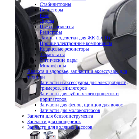
Стабилитроны
Варисторы
Реле
Диоды
Пьезо элементы
Резисторы
Лампы подсветки для ЖК (LCD)
Прочие электронные компоненты
Кварцевые резонаторы
Термостаты
Оптические пары
Микрофоны
Красота и здоровье, запчасти и аксессуары для
техники
Запчасти и аксессуары для электробритв,
тримеров, эпиляторов
Запчасти для зубных электрощеток и
ирригаторов
Запчасти для фенов, щипцов для волос
Запчасти для молокоотсосов
Запчати для бензоинструмента
Запчасти для овощерезок
Запчасти для водяных насосов