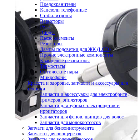
Предохранители
Капсюли телефонные
Стабилитроны
Варисторы
Реле
Диоды
Пьезо элементы
Резисторы
Лампы подсветки для ЖК (LCD)
Прочие электронные компоненты
Кварцевые резонаторы
Термостаты
Оптические пары
Микрофоны
Красота и здоровье, запчасти и аксессуары для
техники
Запчасти и аксессуары для электробритв,
тримеров, эпиляторов
Запчасти для зубных электрощеток и
ирригаторов
Запчасти для фенов, щипцов для волос
Запчасти для молокоотсосов
Запчати для бензоинструмента
Запчасти для овощерезок
Запчасти для водяных насосов