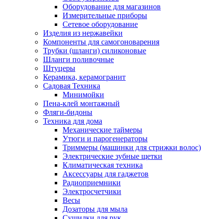
Оборудование для магазинов
Измерительные приборы
Сетевое оборудование
Изделия из нержавейки
Компоненты для самогоноварения
Трубки (шланги) силиконовые
Шланги поливочные
Штуцеры
Керамика, керамогранит
Садовая Техника
Минимойки
Пена-клей монтажный
Фляги-бидоны
Техника для дома
Механические таймеры
Утюги и парогенераторы
Триммеры (машинки для стрижки волос)
Электрические зубные щетки
Климатическая техника
Аксессуары для гаджетов
Радиоприемники
Электросчетчики
Весы
Дозаторы для мыла
Сушилки для рук