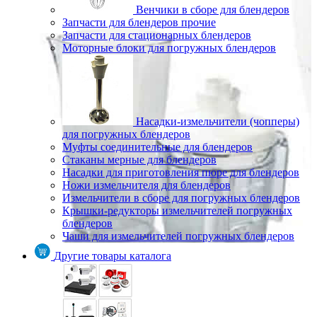
Венчики в сборе для блендеров
Запчасти для блендеров прочие
Запчасти для стационарных блендеров
Моторные блоки для погружных блендеров
Насадки-измельчители (чопперы)
для погружных блендеров
Муфты соединительные для блендеров
Стаканы мерные для блендеров
Насадки для приготовления пюре для блендеров
Ножи измельчителя для блендеров
Измельчители в сборе для погружных блендеров
Крышки-редукторы измельчителей погружных
блендеров
Чаши для измельчителей погружных блендеров
Другие товары каталога