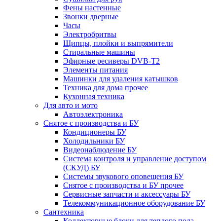
Фены настенные
Звонки дверные
Часы
Электробритвы
Щипцы, плойки и выпрямители
Стиральные машины
Эфирные ресиверы DVB-T2
Элементы питания
Машинки для удаления катышков
Техника для дома прочее
Кухонная техника
Для авто и мото
Автоэлектроника
Снятое с производства и БУ
Кондиционеры БУ
Холодильники БУ
Видеонаблюдение БУ
Система контроля и управление доступом
(СКУД) БУ
Системы звукового оповещения БУ
Снятое с производства и БУ прочее
Сервисные запчасти и аксессуары БУ
Телекоммуникационное оборудование БУ
Сантехника
Коллекторные блоки для теплого пола