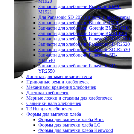
M1920
Запчасти для хлебопечи Redmond RBM-
M1921
Для Panasonic SD-207 запчасти и аксессуары
Запчасти для хлебопечи Binatone BM202
Запчасти для хлебопечи Gorenje BM1210BK
Запчасти для хлебопечи Gorenje BM910WII
Запчасти для хлебопечи Panasonic SD-B2510
Запчасти для хлебопечи Panasonic SD-R2520
Запчасти для хлебопечи Panasonic SD-R2530
Запчасти для хлебопечи Panasonic SD-
YR2540
Запчасти для хлебопечи Panasonic SD-
YR2550
Лопатки для замешивания теста
Приводные ремни хлебопечек
Механизмы вращения хлебопечек
Датчики хлебопечек
Мерные ложки и стаканы для хлебопечек
Сальники вала хлебопечек
ТЭНы для хлебопечек
Формы для выпечки хлеба
Формы для выпечки хлеба Bork
Формы для выпечки хлеба LG
Формы для выпечки хлеба Kenwood