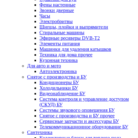
Фены настенные
Звонки дверные
Часы
Электробритвы
Щипцы, плойки и выпрямители
Стиральные машины
Эфирные ресиверы DVB-T2
Элементы питания
Машинки для удаления катышков
Техника для дома прочее
Кухонная техника
Для авто и мото
Автоэлектроника
Снятое с производства и БУ
Кондиционеры БУ
Холодильники БУ
Видеонаблюдение БУ
Система контроля и управление доступом
(СКУД) БУ
Системы звукового оповещения БУ
Снятое с производства и БУ прочее
Сервисные запчасти и аксессуары БУ
Телекоммуникационное оборудование БУ
Сантехника
Коллекторные блоки для теплого пола