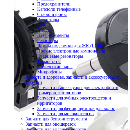
Предохранители
Капсюли телефонные
Стабилитроны
Варисторы
Реле
Диоды
Пьезо элементы
Резисторы
Лампы подсветки для ЖК (LCD)
Прочие электронные компоненты
Кварцевые резонаторы
Термостаты
Оптические пары
Микрофоны
Красота и здоровье, запчасти и аксессуары для
техники
Запчасти и аксессуары для электробритв,
тримеров, эпиляторов
Запчасти для зубных электрощеток и
ирригаторов
Запчасти для фенов, щипцов для волос
Запчасти для молокоотсосов
Запчати для бензоинструмента
Запчасти для овощерезок
Запчасти для водяных насосов