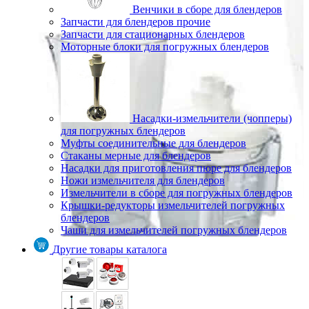
Венчики в сборе для блендеров
Запчасти для блендеров прочие
Запчасти для стационарных блендеров
Моторные блоки для погружных блендеров
Насадки-измельчители (чопперы)
для погружных блендеров
Муфты соединительные для блендеров
Стаканы мерные для блендеров
Насадки для приготовления пюре для блендеров
Ножи измельчителя для блендеров
Измельчители в сборе для погружных блендеров
Крышки-редукторы измельчителей погружных
блендеров
Чаши для измельчителей погружных блендеров
Другие товары каталога