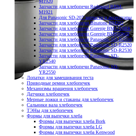
M1920
Запчасти для хлебопечи Redmond RBM-
M1921
Для Panasonic SD-207 запчасти и аксессуары
Запчасти для хлебопечи Binatone BM202
Запчасти для хлебопечи Gorenje BM1210BK
Запчасти для хлебопечи Gorenje BM910WII
Запчасти для хлебопечи Panasonic SD-B2510
Запчасти для хлебопечи Panasonic SD-R2520
Запчасти для хлебопечи Panasonic SD-R2530
Запчасти для хлебопечи Panasonic SD-
YR2540
Запчасти для хлебопечи Panasonic SD-
YR2550
Лопатки для замешивания теста
Приводные ремни хлебопечек
Механизмы вращения хлебопечек
Датчики хлебопечек
Мерные ложки и стаканы для хлебопечек
Сальники вала хлебопечек
ТЭНы для хлебопечек
Формы для выпечки хлеба
Формы для выпечки хлеба Bork
Формы для выпечки хлеба LG
Формы для выпечки хлеба Kenwood