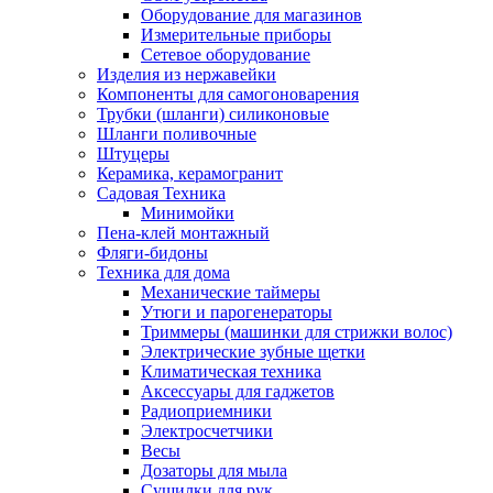
Оборудование для магазинов
Измерительные приборы
Сетевое оборудование
Изделия из нержавейки
Компоненты для самогоноварения
Трубки (шланги) силиконовые
Шланги поливочные
Штуцеры
Керамика, керамогранит
Садовая Техника
Минимойки
Пена-клей монтажный
Фляги-бидоны
Техника для дома
Механические таймеры
Утюги и парогенераторы
Триммеры (машинки для стрижки волос)
Электрические зубные щетки
Климатическая техника
Аксессуары для гаджетов
Радиоприемники
Электросчетчики
Весы
Дозаторы для мыла
Сушилки для рук