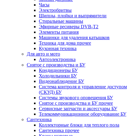
Часы
Электробритвы
Щипцы, плойки и выпрямители
Стиральные машины
Эфирные ресиверы DVB-T2
Элементы питания
Машинки для удаления катышков
Техника для дома прочее
Кухонная техника
Для авто и мото
Автоэлектроника
Снятое с производства и БУ
Кондиционеры БУ
Холодильники БУ
Видеонаблюдение БУ
Система контроля и управление доступом
(СКУД) БУ
Системы звукового оповещения БУ
Снятое с производства и БУ прочее
Сервисные запчасти и аксессуары БУ
Телекоммуникационное оборудование БУ
Сантехника
Коллекторные блоки для теплого пола
Сантехника прочее
Краны шаровые