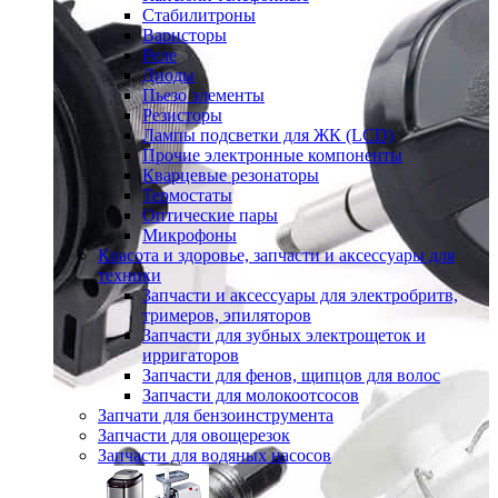
Стабилитроны
Варисторы
Реле
Диоды
Пьезо элементы
Резисторы
Лампы подсветки для ЖК (LCD)
Прочие электронные компоненты
Кварцевые резонаторы
Термостаты
Оптические пары
Микрофоны
Красота и здоровье, запчасти и аксессуары для
техники
Запчасти и аксессуары для электробритв,
тримеров, эпиляторов
Запчасти для зубных электрощеток и
ирригаторов
Запчасти для фенов, щипцов для волос
Запчасти для молокоотсосов
Запчати для бензоинструмента
Запчасти для овощерезок
Запчасти для водяных насосов