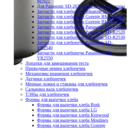
M1921
Для Panasonic SD-207 запчасти и аксессуары
Запчасти для хлебопечи Binatone BM202
Запчасти для хлебопечи Gorenje BM1210BK
Запчасти для хлебопечи Gorenje BM910WII
Запчасти для хлебопечи Panasonic SD-B2510
Запчасти для хлебопечи Panasonic SD-R2520
Запчасти для хлебопечи Panasonic SD-R2530
Запчасти для хлебопечи Panasonic SD-
YR2540
Запчасти для хлебопечи Panasonic SD-
YR2550
Лопатки для замешивания теста
Приводные ремни хлебопечек
Механизмы вращения хлебопечек
Датчики хлебопечек
Мерные ложки и стаканы для хлебопечек
Сальники вала хлебопечек
ТЭНы для хлебопечек
Формы для выпечки хлеба
Формы для выпечки хлеба Bork
Формы для выпечки хлеба LG
Формы для выпечки хлеба Kenwood
Формы для выпечки хлеба Moulinex
Формы для выпечки хлеба Gorenje