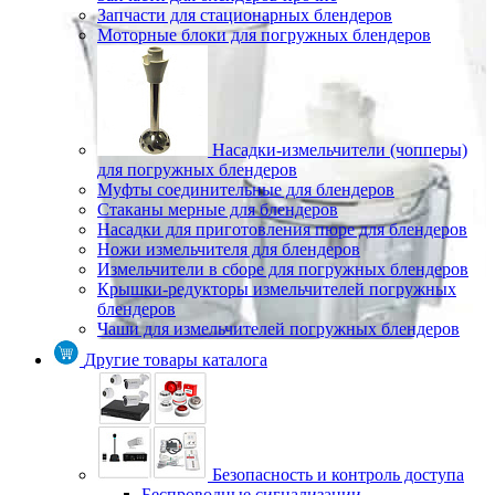
Запчасти для стационарных блендеров
Моторные блоки для погружных блендеров
Насадки-измельчители (чопперы)
для погружных блендеров
Муфты соединительные для блендеров
Стаканы мерные для блендеров
Насадки для приготовления пюре для блендеров
Ножи измельчителя для блендеров
Измельчители в сборе для погружных блендеров
Крышки-редукторы измельчителей погружных
блендеров
Чаши для измельчителей погружных блендеров
Другие товары каталога
Безопасность и контроль доступа
Беспроводные сигнализации