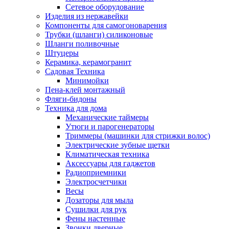
Сетевое оборудование
Изделия из нержавейки
Компоненты для самогоноварения
Трубки (шланги) силиконовые
Шланги поливочные
Штуцеры
Керамика, керамогранит
Садовая Техника
Минимойки
Пена-клей монтажный
Фляги-бидоны
Техника для дома
Механические таймеры
Утюги и парогенераторы
Триммеры (машинки для стрижки волос)
Электрические зубные щетки
Климатическая техника
Аксессуары для гаджетов
Радиоприемники
Электросчетчики
Весы
Дозаторы для мыла
Сушилки для рук
Фены настенные
Звонки дверные