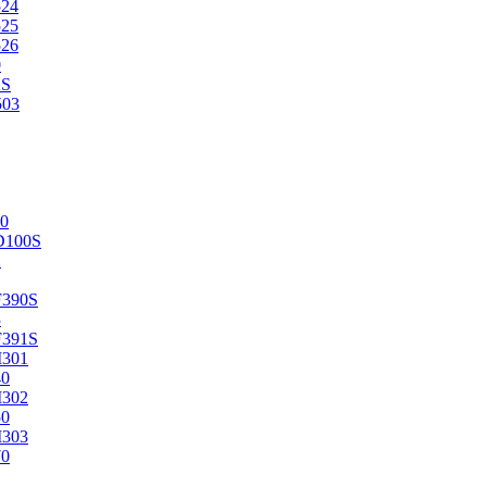
524
525
526
0
2S
503
0
D100S
2
F390S
3
F391S
M301
40
M302
50
M303
70