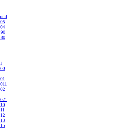
mond
505
504
190
180
0
5
1
5
1
500
3
501
011
502
9
5021
510
11
512
513
515