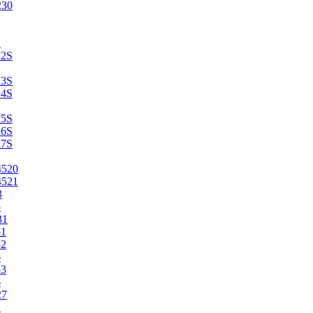
230
2
22S
23S
24S
25S
26S
27S
4520
4521
3
5
31
51
52
6
53
6
27
1