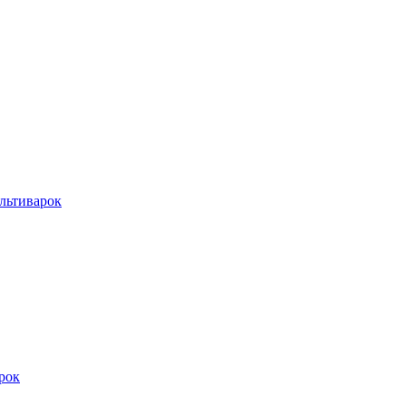
льтиварок
рок