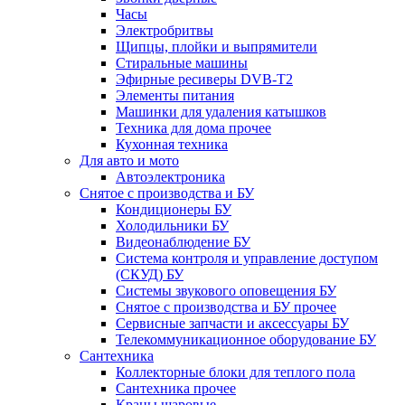
Часы
Электробритвы
Щипцы, плойки и выпрямители
Стиральные машины
Эфирные ресиверы DVB-T2
Элементы питания
Машинки для удаления катышков
Техника для дома прочее
Кухонная техника
Для авто и мото
Автоэлектроника
Снятое с производства и БУ
Кондиционеры БУ
Холодильники БУ
Видеонаблюдение БУ
Система контроля и управление доступом
(СКУД) БУ
Системы звукового оповещения БУ
Снятое с производства и БУ прочее
Сервисные запчасти и аксессуары БУ
Телекоммуникационное оборудование БУ
Сантехника
Коллекторные блоки для теплого пола
Сантехника прочее
Краны шаровые