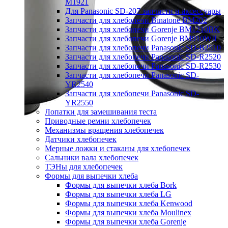
M1921
Для Panasonic SD-207 запчасти и аксессуары
Запчасти для хлебопечи Binatone BM202
Запчасти для хлебопечи Gorenje BM1210BK
Запчасти для хлебопечи Gorenje BM910WII
Запчасти для хлебопечи Panasonic SD-B2510
Запчасти для хлебопечи Panasonic SD-R2520
Запчасти для хлебопечи Panasonic SD-R2530
Запчасти для хлебопечи Panasonic SD-
YR2540
Запчасти для хлебопечи Panasonic SD-
YR2550
Лопатки для замешивания теста
Приводные ремни хлебопечек
Механизмы вращения хлебопечек
Датчики хлебопечек
Мерные ложки и стаканы для хлебопечек
Сальники вала хлебопечек
ТЭНы для хлебопечек
Формы для выпечки хлеба
Формы для выпечки хлеба Bork
Формы для выпечки хлеба LG
Формы для выпечки хлеба Kenwood
Формы для выпечки хлеба Moulinex
Формы для выпечки хлеба Gorenje