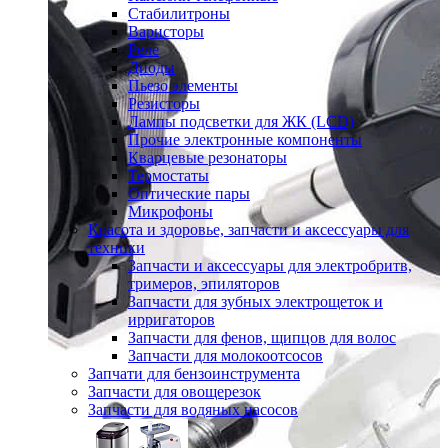
Стабилитроны
Варисторы
Реле
Диоды
Пьезо элементы
Резисторы
Лампы подсветки для ЖК (LCD)
Прочие электронные компоненты
Кварцевые резонаторы
Термостаты
Оптические пары
Микрофоны
Красота и здоровье, запчасти и аксессуары для
техники
Запчасти и аксессуары для электробритв,
тримеров, эпиляторов
Запчасти для зубных электрощеток и
ирригаторов
Запчасти для фенов, щипцов для волос
Запчасти для молокоотсосов
Запчати для бензоинструмента
Запчасти для овощерезок
Запчасти для водяных насосов