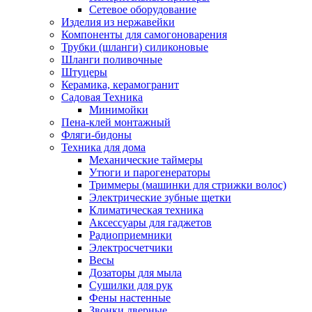
Сетевое оборудование
Изделия из нержавейки
Компоненты для самогоноварения
Трубки (шланги) силиконовые
Шланги поливочные
Штуцеры
Керамика, керамогранит
Садовая Техника
Минимойки
Пена-клей монтажный
Фляги-бидоны
Техника для дома
Механические таймеры
Утюги и парогенераторы
Триммеры (машинки для стрижки волос)
Электрические зубные щетки
Климатическая техника
Аксессуары для гаджетов
Радиоприемники
Электросчетчики
Весы
Дозаторы для мыла
Сушилки для рук
Фены настенные
Звонки дверные