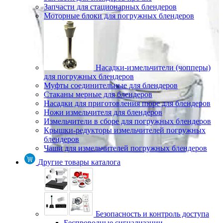
Запчасти для стационарных блендеров
Моторные блоки для погружных блендеров
Насадки-измельчители (чопперы)
для погружных блендеров
Муфты соединительные для блендеров
Стаканы мерные для блендеров
Насадки для приготовления пюре для блендеров
Ножи измельчителя для блендеров
Измельчители в сборе для погружных блендеров
Крышки-редукторы измельчителей погружных
блендеров
Чаши для измельчителей погружных блендеров
Другие товары каталога
Безопасность и контроль доступа
Беспроводные сигнализации